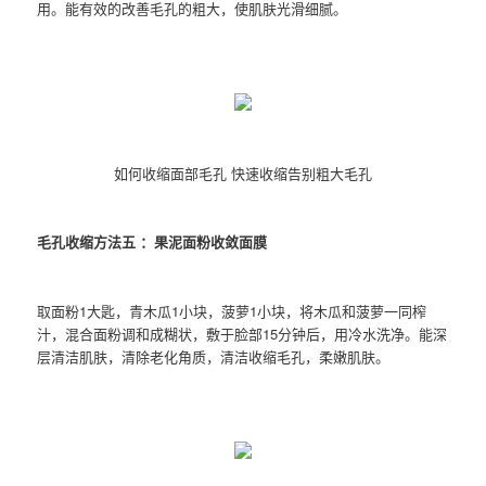
用。能有效的改善毛孔的粗大，使肌肤光滑细腻。
如何收缩面部毛孔 快速收缩告别粗大毛孔
毛孔收缩方法五 ：果泥面粉收敛面膜
取面粉1大匙，青木瓜1小块，菠萝1小块，将木瓜和菠萝一同榨
汁，混合面粉调和成糊状，敷于脸部15分钟后，用冷水洗净。能深
层清洁肌肤，清除老化角质，清洁收缩毛孔，柔嫩肌肤。