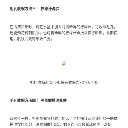
毛孔收缩方法三 ：柠檬汁洗脸
在清洁脸部时，可在水盆中加入几滴新鲜的柠檬汁，可收缩毛孔，
还能预防粉刺肌肤。也可将新鲜的柠檬汁直接涂抹于脸部，长期使
用，肌肤会变得细致白亮。
如何收缩面部毛孔 快速收缩告别粗大毛孔
毛孔收缩方法四 ：鸡蛋橄榄油紧肤
取鸡蛋一枚，将鸡蛋充分打散，加入半个柠檬汁及少许粗盐一同橄
榄油搅拌均匀，没星期做1-2次，剩下的可以放置冰箱内下次使