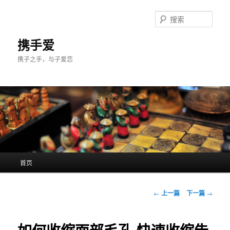
跳
至
搜
主
索
内
携手爱
容
携子之手，与子爱恋
区
域
主
首页
页
文
←
上一篇
下一篇
→
章
导
航