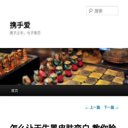
跳
至
搜
主
索
内
携手爱
容
携子之手，与子爱恋
区
域
主
首页
页
文
←
上一篇
下一篇
→
章
导
航