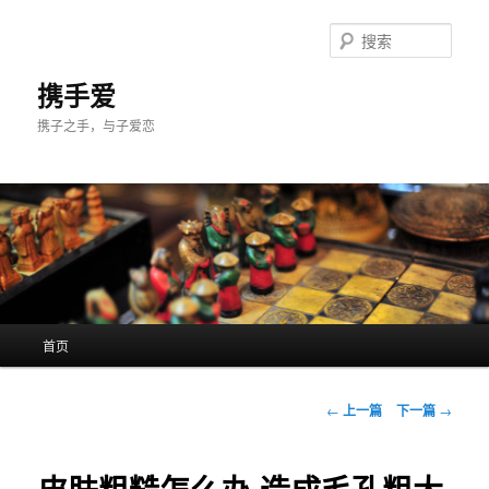
跳
至
搜
主
索
内
携手爱
容
携子之手，与子爱恋
区
域
主
首页
页
文
←
上一篇
下一篇
→
章
导
航