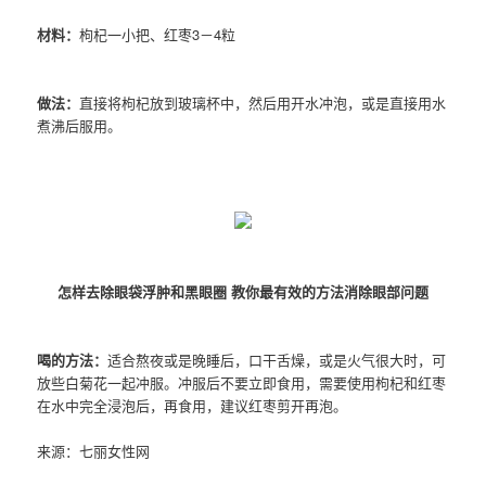
材料：
枸杞一小把、红枣3－4粒
做法：
直接将枸杞放到玻璃杯中，然后用开水冲泡，或是直接用水
煮沸后服用。
怎样去除眼袋浮肿和黑眼圈 教你最有效的方法消除眼部问题
喝的方法：
适合熬夜或是晚睡后，口干舌燥，或是火气很大时，可
放些白菊花一起冲服。冲服后不要立即食用，需要使用枸杞和红枣
在水中完全浸泡后，再食用，建议红枣剪开再泡。
来源：七丽女性网