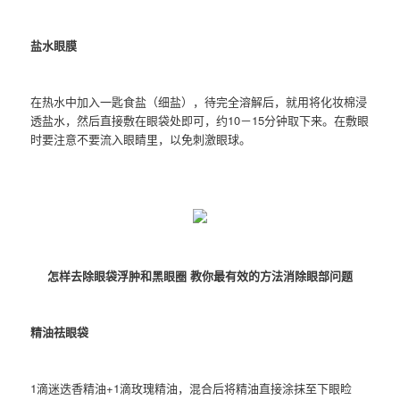
盐水眼膜
在热水中加入一匙食盐（细盐），待完全溶解后，就用将化妆棉浸
透盐水，然后直接敷在眼袋处即可，约10－15分钟取下来。在敷眼
时要注意不要流入眼睛里，以免刺激眼球。
怎样去除眼袋浮肿和黑眼圈 教你最有效的方法消除眼部问题
精油祛眼袋
1滴迷迭香精油+1滴玫瑰精油，混合后将精油直接涂抹至下眼睑