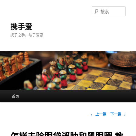
跳
至
搜
主
索
内
携手爱
容
携子之手，与子爱恋
区
域
主
首页
页
文
←
上一篇
下一篇
→
章
导
航