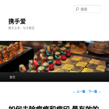
跳
至
搜
主
索
内
携手爱
容
携子之手，与子爱恋
区
域
主
首页
页
文
←
上一篇
下一篇
→
章
导
航