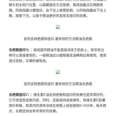
额头到太阳穴位置，以画螺旋纹方式按摩。再用指腹点压两眼周
围。四指指腹以螺旋纹，由下往上按摩脸颊。以四指指腹由下往上
推，按摩下巴。以致于精油更好的发挥去痘印的效果。
如何去除疤痕和痘印 最有效的方法精油去疤痕
去疤痕痘印七 ：
高纯度的精油不能直接涂抹于肌肤上，除非有注
明可以直接使用的，一般精油应以植物基底油稀释后再使用，使其
透过皮肤，正确的被吸收。
如何去除疤痕和痘印 最有效的方法精油去疤痕
去疤痕痘印八 ：
维生素E油去除疤痕和痘印的效果也是非常好的，
它可渗透至皮肤内部，同时，还能保持皮肤弹性，将维生素E胶囊
用针刺破，取其内的液体涂抹在疤痕上轻轻揉按5-10分钟，每天两
次，长期坚持会有非常好的效果。