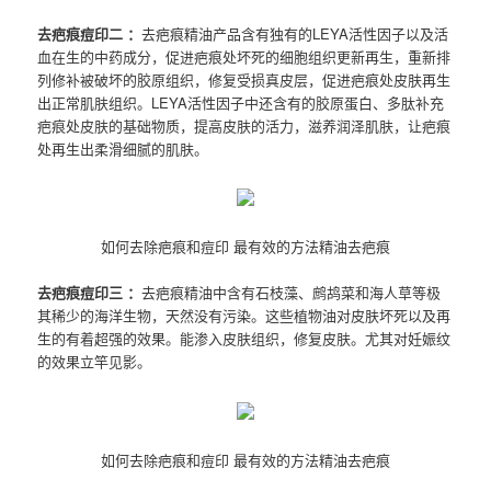
去疤痕痘印二 ：
去疤痕精油产品含有独有的LEYA活性因子以及活
血在生的中药成分，促进疤痕处坏死的细胞组织更新再生，重新排
列修补被破坏的胶原组织，修复受损真皮层，促进疤痕处皮肤再生
出正常肌肤组织。LEYA活性因子中还含有的胶原蛋白、多肽补充
疤痕处皮肤的基础物质，提高皮肤的活力，滋养润泽肌肤，让疤痕
处再生出柔滑细腻的肌肤。
如何去除疤痕和痘印 最有效的方法精油去疤痕
去疤痕痘印三 ：
去疤痕精油中含有石枝藻、鹧鸪菜和海人草等极
其稀少的海洋生物，天然没有污染。这些植物油对皮肤坏死以及再
生的有着超强的效果。能渗入皮肤组织，修复皮肤。尤其对妊娠纹
的效果立竿见影。
如何去除疤痕和痘印 最有效的方法精油去疤痕