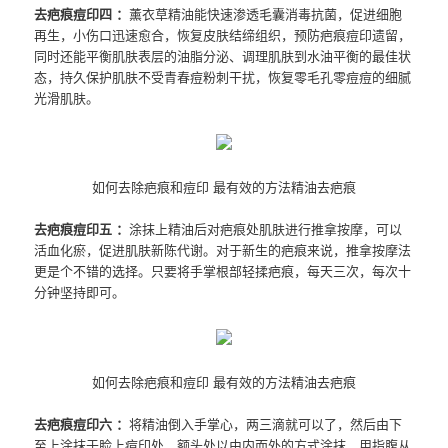
去疤痕痘印四 ：
薰衣草精油能快速渗透毛囊消毒抗菌，促进细胞
再生，小伤口迅速愈合，恢复皮肤结缔组织，预防疤痕痘印遗留，
同时还能平衡肌肤表层的油脂分泌、调理肌肤到水油平衡的最佳状
态，持久保护肌肤不受青春痘粉刺干扰，恢复零毛孔零痘痘的细腻
光滑肌肤。
如何去除疤痕和痘印 最有效的方法精油去疤痕
去疤痕痘印五 ：
涂抹上精油后对疤痕处肌肤进行推拿按摩，可以
活血化瘀，促进肌肤新陈代谢。对于新生的疤痕来说，推拿按摩法
更是个不错的选择。只要将手掌根部轻揉疤痕，每天三次，每次十
分钟坚持即可。
如何去除疤痕和痘印 最有效的方法精油去疤痕
去疤痕痘印六 ：
将精油倒入手掌心，两三滴就可以了，然后由下
至上涂抹于脸上痘印处，额头处以由内而外的方式涂抹，用指腹从