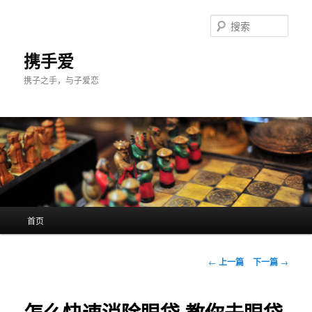
跳
至
搜
主
索
内
携手爱
容
携子之手，与子爱恋
区
域
主
首页
页
文
←
上一篇
下一篇
→
章
导
航