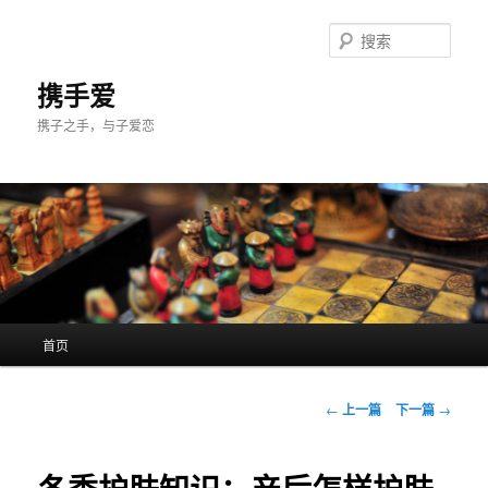
跳
至
搜
主
索
内
携手爱
容
携子之手，与子爱恋
区
域
主
首页
页
文
←
上一篇
下一篇
→
章
导
航