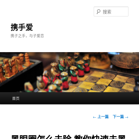
跳
至
搜
主
索
内
携手爱
容
携子之手，与子爱恋
区
域
主
首页
页
文
←
上一篇
下一篇
→
章
导
航