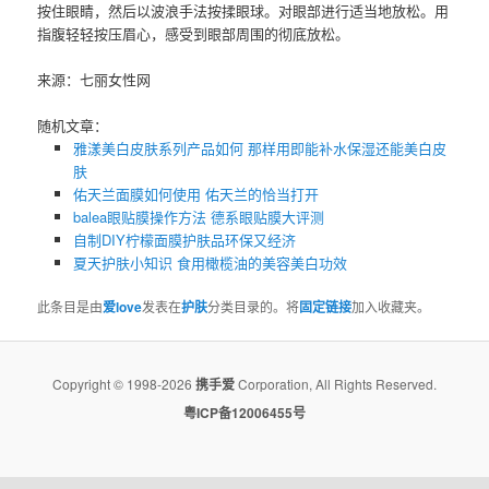
按住眼睛，然后以波浪手法按揉眼球。对眼部进行适当地放松。用
指腹轻轻按压眉心，感受到眼部周围的彻底放松。
来源：七丽女性网
随机文章：
雅漾美白皮肤系列产品如何 那样用即能补水保湿还能美白皮
肤
佑天兰面膜如何使用 佑天兰的恰当打开
balea眼贴膜操作方法 德系眼贴膜大评测
自制DIY柠檬面膜护肤品环保又经济
夏天护肤小知识 食用橄榄油的美容美白功效
此条目是由
爱love
发表在
护肤
分类目录的。将
固定链接
加入收藏夹。
Copyright © 1998-2026
携手爱
Corporation, All Rights Reserved.
粤ICP备12006455号