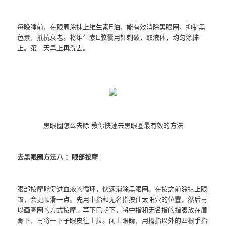
每晚睡前，在眼周涂抹上维生素E油，能有效消除黑眼圈，抑制黑
色素，抵抗衰老。将维生素E胶囊用针刺破，取液体，均匀涂抹
上。第二天早上再洗去。
黑眼圈怎么去除 教你快速去黑眼圈最有效的方法
去黑眼圈方法八 ：眼部按摩
眼部按摩能促进血液的循环，快速消除黑眼圈。在按之前涂抹上眼
霜，会更顺滑一点。先用中指和无名指按住太阳穴的位置，然后再
以画圈圈的方式按摩。再下巴朝下，将中指和无名指的指腹放在眉
骨下，再将一下子眼皮往上拉。闭上眼睛，用拇指以外的四根手指