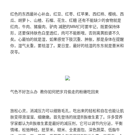
红色的东西最补心补血，红豆、红枣、红苹果、西红柿、樱桃、西
瓜、胡萝卜、山楂、石榴、花生、红糖 还有不能缺少的食物就是
红肉，牛肉、猪瘦肉、驴肉 减肥的MM们可要牢记，既要保持体
形，还要保持肤色白里透红，肉可不能断哦，否则离黄脸婆不久
矣。心最怕的就是湿，如果感觉下肢沉重、肿胀，那是身体在提醒
你，湿气太重，要祛湿了。夏日里，最好的祛湿的东东就是薏米和
茯苓。
气色不好怎么办 教你如何把岁月偷走的粉嫩吃回来
放松心灵，消减压力可以细致毛孔，吃出来的轻松和自在也能让肌
肤变得滑溜溜、细嫩嫩。首先登场的就是B族维生素了。许多营养
学家都认为B族维生素是最好的减压剂，它可以调节内分泌，平衡
情绪，松弛神经。胚芽米、糙米、全麦面包、深色蔬菜、低脂牛