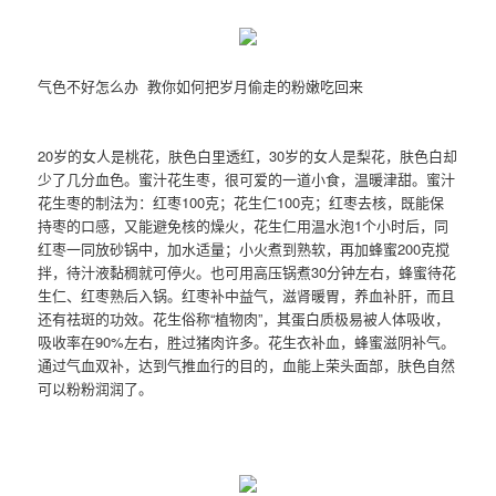
气色不好怎么办 教你如何把岁月偷走的粉嫩吃回来
20岁的女人是桃花，肤色白里透红，30岁的女人是梨花，肤色白却
少了几分血色。蜜汁花生枣，很可爱的一道小食，温暖津甜。蜜汁
花生枣的制法为：红枣100克；花生仁100克；红枣去核，既能保
持枣的口感，又能避免核的燥火，花生仁用温水泡1个小时后，同
红枣一同放砂锅中，加水适量；小火煮到熟软，再加蜂蜜200克搅
拌，待汁液黏稠就可停火。也可用高压锅煮30分钟左右，蜂蜜待花
生仁、红枣熟后入锅。红枣补中益气，滋肾暖胃，养血补肝，而且
还有祛斑的功效。花生俗称“植物肉”，其蛋白质极易被人体吸收，
吸收率在90%左右，胜过猪肉许多。花生衣补血，蜂蜜滋阴补气。
通过气血双补，达到气推血行的目的，血能上荣头面部，肤色自然
可以粉粉润润了。