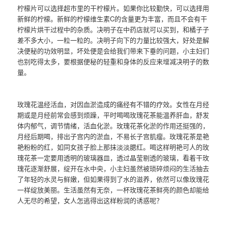
柠檬片可以选择超市里的干柠檬片。如果你比较勤快，可以选择用
新鲜的柠檬。新鲜的柠檬维生素C的含量更为丰富，而且不会有干
柠檬片烘干过程中的杂质。决明子在中药店就可以买到，和橘子子
差不多大小，一粒一粒的。决明子向下的力量比较强大，好处是解
决便秘的功效明显，坏处便是会给我们带来下垂的问题，小主妇们
也别吃得太多，要根据便秘的轻重和身体的反应来增减决明子的数
量。
玫瑰花温经活血，对因血淤造成的痛经有不错的疗效。女性在月经
期或是月经前常会感到烦躁，平时喝喝玫瑰花茶能温养肝血，舒发
体内郁气，调节情绪，活血化淤。玫瑰花茶化淤的作用还挺强的，
月经后期喝，排出子宫内的淤血，不易长子宫肌瘤。玫瑰花茶是艳
艳粉粉的红，如同女孩子脸上那抹淡淡腮红。喝这样明艳可人的玫
瑰花茶一定要用透明的玻璃器皿，透过晶莹剔透的玻璃，看着干玫
瑰花逐渐舒展，绽开在水中央，小主妇虽然被琐碎烦闷的生活抽去
了年轻的水灵与鲜嫩，但如果得到了水的滋养，依然可以像玫瑰花
一样绽放美丽。生活虽然有无奈，一杯玫瑰花茶鲜亮的颜色却能给
人无尽的希望，女人怎逃得出这样粉润的诱惑呢？