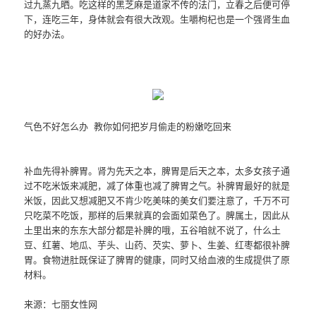
过九蒸九晒。吃这样的黑芝麻是道家不传的法门，立春之后便可停
下，连吃三年，身体就会有很大改观。生嚼枸杞也是一个强肾生血
的好办法。
气色不好怎么办 教你如何把岁月偷走的粉嫩吃回来
补血先得补脾胃。肾为先天之本，脾胃是后天之本，太多女孩子通
过不吃米饭来减肥，减了体重也减了脾胃之气。补脾胃最好的就是
米饭，因此又想减肥又不肯少吃美味的美女们要注意了，千万不可
只吃菜不吃饭，那样的后果就真的会面如菜色了。脾属土，因此从
土里出来的东东大部分都是补脾的哦，五谷咱就不说了，什么土
豆、红薯、地瓜、芋头、山药、芡实、萝卜、生姜、红枣都很补脾
胃。食物进肚既保证了脾胃的健康，同时又给血液的生成提供了原
材料。
来源：七丽女性网