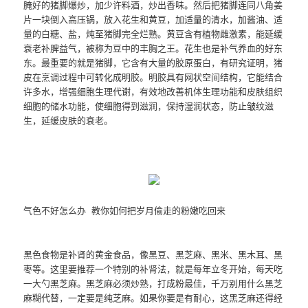
腌好的猪脚爆炒，加少许料酒，炒出香味。然后把猪脚连同八角姜
片一块倒入高压锅，放入花生和黄豆，加适量的清水，加酱油、适
量的白糖、盐，炖至猪脚完全烂熟。黄豆含有植物雌激素，能延缓
衰老补脾益气，被称为豆中的丰胸之王。花生也是补气养血的好东
东。最重要的就是猪脚，它含有大量的胶原蛋白，有研究证明，猪
皮在烹调过程中可转化成明胶。明胶具有网状空间结构，它能结合
许多水，增强细胞生理代谢，有效地改善机体生理功能和皮肤组织
细胞的储水功能，使细胞得到滋润，保持湿润状态，防止皱纹滋
生，延缓皮肤的衰老。
气色不好怎么办 教你如何把岁月偷走的粉嫩吃回来
黑色食物是补肾的黄金食品，像黑豆、黑芝麻、黑米、黑木耳、黑
枣等。这里要推荐一个特别的补肾法，就是每年立冬开始，每天吃
一大勺黑芝麻。黑芝麻必须炒熟，打成粉最佳，千万别用什么黑芝
麻糊代替，一定要是纯芝麻。如果你要是有耐心，这黑芝麻还得经