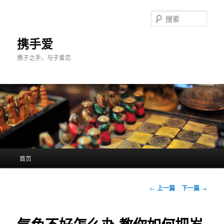
跳
至
搜
主
索
内
携手爱
容
携子之手，与子爱恋
区
域
主
首页
页
文
←
上一篇
下一篇
→
章
导
航