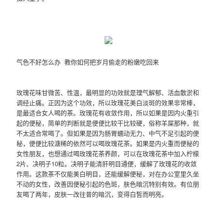
气色不好怎么办 教你如何把岁月偷走的粉嫩吃回来
玫瑰花味甘微苦、性温，最明显的功效就是理气解郁、活血散淤和
调经止痛。正因为这个功效，所以玫瑰花美白淡斑的效果非常棒，
是最适合女人喝的茶。玫瑰花有收敛作用，所以如果是因内火重引
起的便秘，简单的判断就是便便比较干比较硬，俗称羊屎那种，就
不太适合常喝了。但如果是因为肠胃蠕动无力、中气不足引起的便
秘，便便比较溏稀的依然可以喝玫瑰花茶。如果是内火重而便秘的
女性朋友，也想通过喝玫瑰花茶养颜，可以在玫瑰花茶中加入柠檬
2片、决明子10粒。决明子能清肝明目通便，缓解了玫瑰花的收敛
作用。这款茶不仅能美白明目，还能缓解便秘，对在办公室里久坐
不动的女性，改善因便秘引起的色斑，肤色暗沉特别有效。有位朋
友喝了两年，皮肤一改往昔的暗沉，变得白皙而明亮。