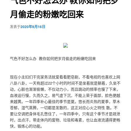
气色不好怎么办 教你如何把岁
月偷走的粉嫩吃回来
发表于
2020年9月16日
气色不好怎么办 教你如何把岁月偷走的粉嫩吃回来
现在小主妇们干完家务活就爱看看肥皂剧，不看电视的也喜欢上网
八卦八卦，一天有超过22个小时的时间不是坐着就是躺着，久坐不
动，心脏也渐渐偷懒，不仅动力小，而且跳动的频率也慢了下来，
血液运行慢，久而久之，易气虚下沉，不能上荣于面部，脸色便越
来越黄。一年四季补心最佳的季节是夏。悠长而炎热的夏季，草木
苍郁，湿气蒸腾，一切都是发散的，这正对应心火之特性 散。不
要让空调把身体毛孔憋住了，一年四季中，只有这个季节才是疏泄
时，出点汗，带走体内的废物、垃圾和毒素，也让血液流通得更畅
快，锻炼心的功能。