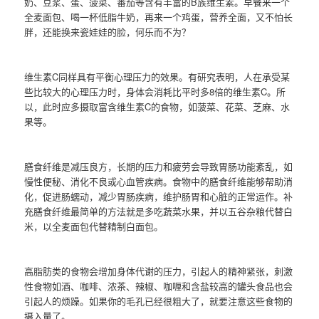
奶、豆浆、蛋、菠菜、番茄等含有丰富的B族维生素。早餐来一个
全麦面包、喝一杯低脂牛奶，再来一个鸡蛋，营养全面，又不怕长
胖，还能换来瓷娃娃的脸，何乐而不为？
维生素C同样具有平衡心理压力的效果。有研究表明，人在承受某
些比较大的心理压力时，身体会消耗比平时多8倍的维生素C。所
以，此时应多摄取富含维生素C的食物，如菠菜、花菜、芝麻、水
果等。
膳食纤维是减压良方，长期的压力和疲劳会导致胃肠功能紊乱，如
慢性便秘、消化不良或心血管疾病。食物中的膳食纤维能够帮助消
化，促进肠蠕动，减少胃肠疾病，维护肠胃和心脏的正常运作。补
充膳食纤维最简单的方法就是多吃蔬菜水果，并以五谷杂粮代替白
米，以全麦面包代替精制白面包。
高脂肪类的食物会增加身体代谢的压力，引起人的精神紧张，刺激
性食物如酒、咖啡、浓茶、辣椒、咖喱和含盐较高的罐头食品也会
引起人的烦躁。如果你的毛孔已经很粗大了，就要注意这些食物的
摄入量了。