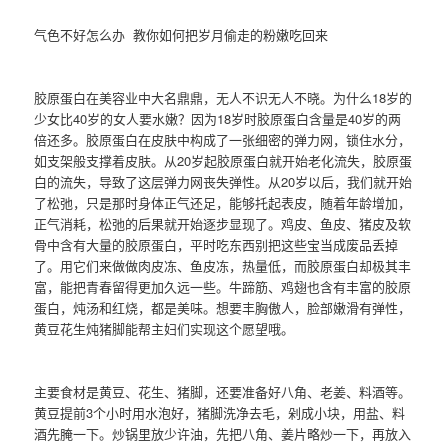
气色不好怎么办 教你如何把岁月偷走的粉嫩吃回来
胶原蛋白在美容业中大名鼎鼎，无人不识无人不晓。为什么18岁的
少女比40岁的女人要水嫩？因为18岁时胶原蛋白含量是40岁的两
倍还多。胶原蛋白在皮肤中构成了一张细密的弹力网，锁住水分，
如支架般支撑着皮肤。从20岁起胶原蛋白就开始老化流失，胶原蛋
白的流失，导致了这层弹力网丧失弹性。从20岁以后，我们就开始
了松弛，只是那时身体正气还足，能够托起表皮，随着年龄增加，
正气消耗，松弛的后果就开始逐步显现了。鸡皮、鱼皮、猪皮及软
骨中含有大量的胶原蛋白，平时吃东西别把这些宝当成废品丢掉
了。用它们来做做肉皮冻、鱼皮冻，热量低，而胶原蛋白却极其丰
富，能把青春留得更加久远一些。牛蹄筋、鸡翅也含有丰富的胶原
蛋白，炖汤和红烧，都是美味。想要丰胸傲人，脸部嫩滑有弹性，
黄豆花生炖猪脚能帮主妇们实现这个愿望哦。
主要食材是黄豆、花生、猪脚，还要准备好八角、老姜、料酒等。
黄豆提前3个小时用水泡好，猪脚洗净去毛，剁成小块，用盐、料
酒先腌一下。炒锅里放少许油，先把八角、姜片略炒一下，再放入