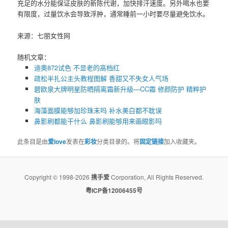
充足的水分能保证皮肤的新陈代谢，加快排汗速度。另外喝水也要
有限度，过量饮水会导致浮肿，通常睡前一小时要尽量避免饮水。
来源：七丽女性网
随机文章：
迪奥872试色 不显老的高档红
疏松半扎公主头教程图解 香甜又不失女人气场
碧欧泉大牌明星防晒隔离霜新升級—CC霜 修颜防护 精粹护
肤
海藻面膜能够加珍珠末吗 补水美白都不耽误
鼻影刷都能干什么 ​鼻影刷能够用来画眼影吗
此条目是由
爱love
发表在
彩妆
分类目录的。将
固定链接
加入收藏夹。
Copyright © 1998-2026
携手爱
Corporation, All Rights Reserved.
粤ICP备12006455号