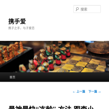
跳
至
搜
主
索
内
携手爱
容
携子之手，与子爱恋
区
域
主
首页
页
文
←
上一篇
下一篇
→
章
导
航