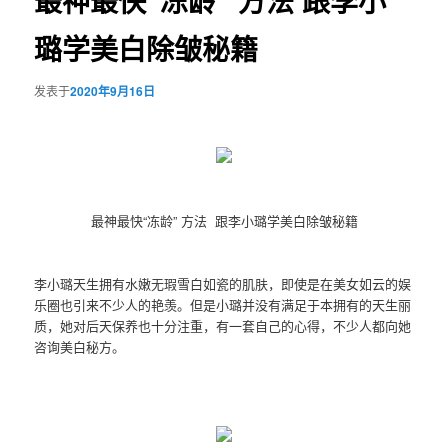
最神最快“冻龄” 方法 跟李小
璐学美白除皱秘籍
发表于
2020年9月16日
最神最快“冻龄” 方法 跟李小璐学美白除皱秘籍
李小璐天生拥有水嫩无瑕雪白如瓷的肌肤，即使是在美女如云的娱
乐圈也引来不少人的艳羡。但是小璐并没有满足于本拥有的天生丽
质，她对后天保养也十分注重，有一套自己的心得，不少人都向她
咨询美白秘方。