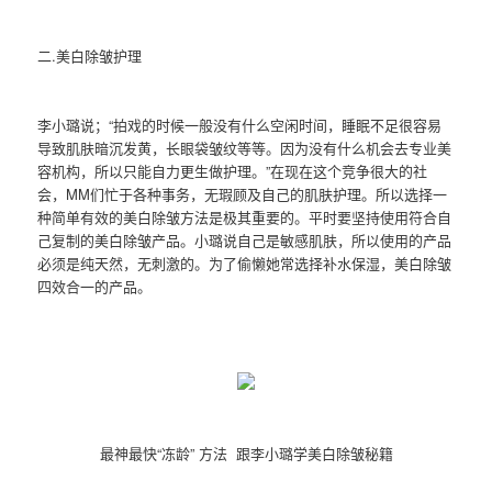
二.美白除皱护理
李小璐说；“拍戏的时候一般没有什么空闲时间，睡眠不足很容易
导致肌肤暗沉发黄，长眼袋皱纹等等。因为没有什么机会去专业美
容机构，所以只能自力更生做护理。”在现在这个竞争很大的社
会，MM们忙于各种事务，无瑕顾及自己的肌肤护理。所以选择一
种简单有效的美白除皱方法是极其重要的。平时要坚持使用符合自
己复制的美白除皱产品。小璐说自己是敏感肌肤，所以使用的产品
必须是纯天然，无刺激的。为了偷懒她常选择补水保湿，美白除皱
四效合一的产品。
最神最快“冻龄” 方法 跟李小璐学美白除皱秘籍