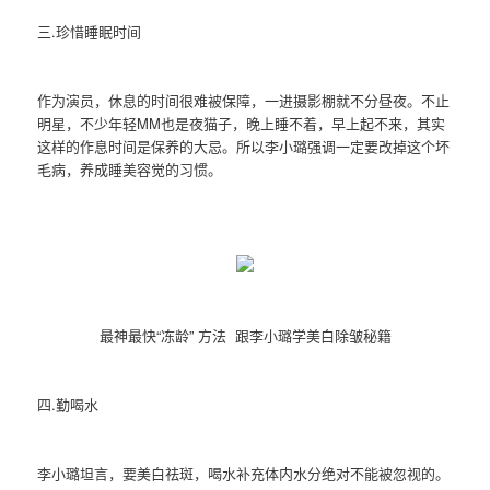
三.珍惜睡眠时间
作为演员，休息的时间很难被保障，一进摄影棚就不分昼夜。不止
明星，不少年轻MM也是夜猫子，晚上睡不着，早上起不来，其实
这样的作息时间是保养的大忌。所以李小璐强调一定要改掉这个坏
毛病，养成睡美容觉的习惯。
最神最快“冻龄” 方法 跟李小璐学美白除皱秘籍
四.勤喝水
李小璐坦言，要美白祛斑，喝水补充体内水分绝对不能被忽视的。