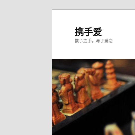
跳
至
主
携手爱
内
携子之手，与子爱恋
容
区
域