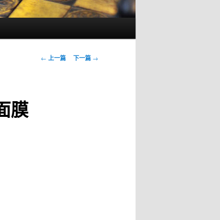
文
←
上一篇
下一篇
→
章
导
航
面膜