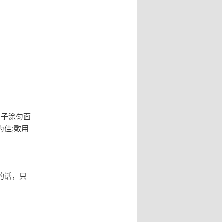
刷子涂匀面
佳;敷用
的话，只