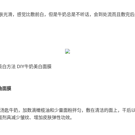
皮肤光滑，感觉比敷前白，但是牛奶总是不听话，会到处流而且敷完后
白方法 DIY牛奶美白面膜
油面膜
1汤匙牛奶，加数滴橄榄油和少量面粉拌匀，敷在清洁的面上，干后
面剂具减少皱纹、增加皮肤弹性功效。