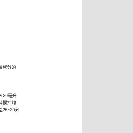
膏成分的
20毫升
料搅拌均
5~30分