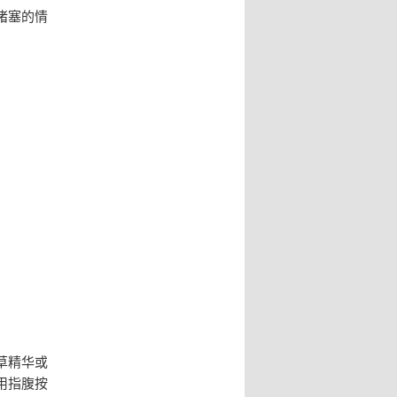
堵塞的情
草精华或
用指腹按