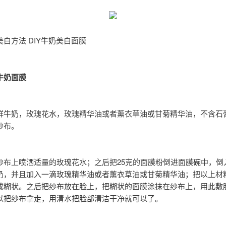
白方法 DIY牛奶美白面膜
牛奶面膜
鲜牛奶，玫瑰花水，玫瑰精华油或者薰衣草油或甘菊精华油，不含石
纱布。
纱布上喷洒适量的玫瑰花水；之后把25克的面膜粉倒进面膜碗中，倒入
奶，并且加入一滴玫瑰精华油或者薰衣草油或甘菊精华油；把以上材
成糊状。之后把纱布放在脸上，把糊状的面膜涂抹在纱布上，用此敷脸2
以把纱布拿走，用清水把脸部清洁干净就可以了。