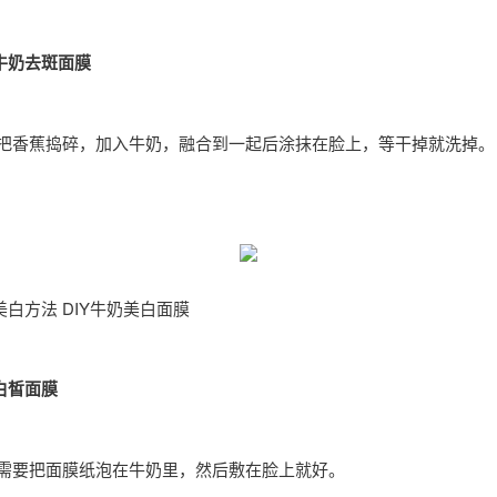
牛奶去斑面膜
是把香蕉捣碎，加入牛奶，融合到一起后涂抹在脸上，等干掉就洗掉。
白方法 DIY牛奶美白面膜
白皙面膜
只需要把面膜纸泡在牛奶里，然后敷在脸上就好。