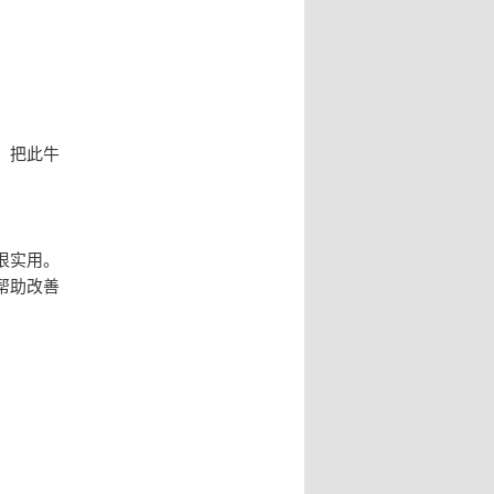
，把此牛
。
很实用。
帮助改善