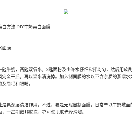
白方法 DIY牛奶美白面膜
水面膜
一匙牛奶，两匙双氧水，3匙面粉及少许水仔细搅拌均匀，然后用软
膜完全干后，再以温水清洗掉。加入制面膜的水以不含杂质的蒸馏水为
触及眉毛和眼睛。
处是具深层清洁作用，不过，要是无暇自制面膜，日常单以牛奶敷面
恒，一星期敷1到2次，亦可使肌肤光泽滑溜。