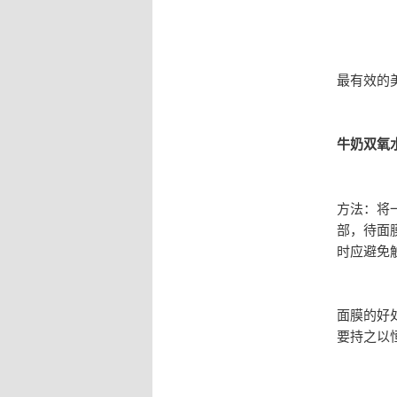
最有效的美
牛奶双氧
方法：将
部，待面
时应避免
面膜的好
要持之以