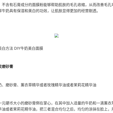
：不含有石膏成分的面膜粉能够帮助肌肤的毛孔收缩，从而改善毛孔
鲜牛奶具有保湿和美白的功效，让肌肤显得更加的经营剔透。
白方法 DIY牛奶美白面膜
皮磨砂膏
奶、磨砂膏、薰衣草精华或者玫瑰精华油或者茉莉花精华油
一元硬币大小的磨砂膏倒在掌心，在其中加入适量的牛奶和一滴薰衣
华油或者茉莉花精华油，把三者混合均匀之后，均匀的涂抹在脸上，