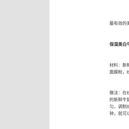
最有效的美
保湿美白
材料：新
面膜粉，
做法：在
的新鲜牛
匀，调制
钟，就可