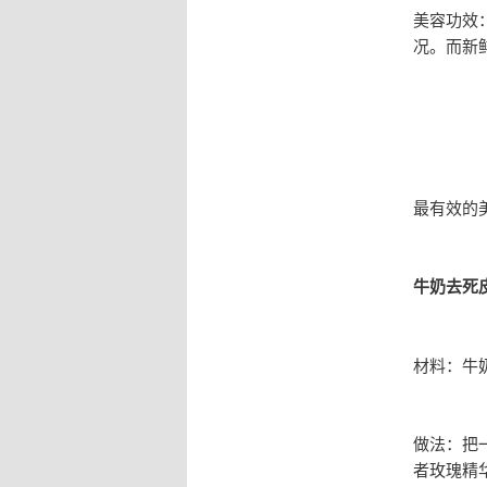
美容功效
况。而新
最有效的美
牛奶去死
材料：牛
做法：把
者玫瑰精