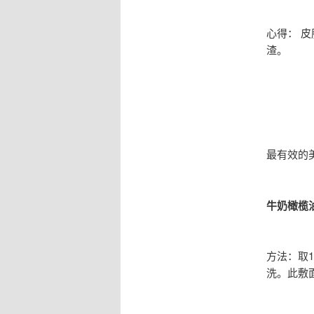
心得： 
渣。
最有效的美
牛奶橄榄
方法：取
洗。此敷