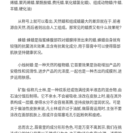
烯蜡,聚丙烯蜡,聚酰胺蜡,费托蜡,氧化蜡氯化蜡)、组成动物蜡(牛蜡,
羊蜡,硬化油)
从称号上就可以看出,天然蜡和组成蜡最大的差异就在于,前者
源自天然,而后者则出自人工组成。那常见的蜡质又有什么效果呢?
蜂蜡:蜂蜡是指蜜蜂腹部四对蜡腺排泄出来的蜡,蜂蜡自身就有
较强的抗菌消炎效果,且含有抗氧化成分,用于唇膏中可以使得唇部
肌肤坚持健康状况。
小烛树蜡:是一种天然的植物蜡,它首要效果是协助增加产品的
安稳性和润滑性,进步产品的光泽度,一起也是一种杰出的成膜剂,进
步运用肤感。
矿脂:俗称凡士林,是一种烷系烃或饱满烃类半液态的混合物,由
石油分馏后制得。它不亲水,不会被吸收,涂改在皮肤上时,能在其外
表构成一层膜,使得水分不会容易蒸腾,坚持皮肤的湿润状况。可是
关于偏油性皮肤来说,凡士林或许过于油腻,做唇膏运用时,主张不要
涂改在面部肌肤上,很或许会阻塞毛孔引起粉刺和痤疮。
总而言之,唇膏里的成分形形色色,可是万变不离其宗,我们在挑