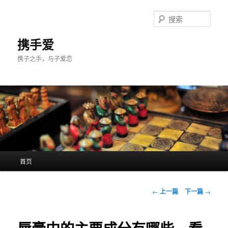
跳
至
搜
主
索
内
携手爱
容
携子之手，与子爱恋
区
域
主
首页
页
文
←
上一篇
下一篇
→
章
导
航