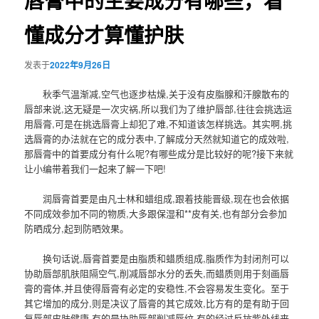
唇膏中的主要成分有哪些，看
懂成分才算懂护肤
发表于
2022年9月26日
秋季气温渐减,空气也逐步枯燥,关于没有皮脂腺和汗腺散布的
唇部来说,这无疑是一次灾祸,所以我们为了维护唇部,往往会挑选运
用唇膏,可是在挑选唇膏上却犯了难,不知道该怎样挑选。其实啊,挑
选唇膏的办法就在它的成分表中,了解成分天然就知道它的成效啦,
那唇膏中的首要成分有什么呢?有哪些成分是比较好的呢?接下来就
让小编带着我们一起来了解一下吧!
润唇膏首要是由凡士林和蜡组成,跟着技能晋级,现在也会依据
不同成效参加不同的物质,大多跟保湿和**皮有关,也有部分会参加
防晒成分,起到防晒效果。
换句话说,唇膏首要是由脂质和蜡质组成,脂质作为封闭剂可以
协助唇部肌肤阻隔空气,削减唇部水分的丢失,而蜡质则用于刻画唇
膏的膏体,并且使得唇膏有必定的安稳性,不会容易发生变化。至于
其它增加的成分,则是决议了唇膏的其它成效,比方有的是有助于回
复唇部皮肤健康,有的是协助唇部削减唇纹,有的经过反抗紫外线来