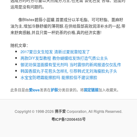
选成分的时分尽量以天然成分为主,也无需“谈化色变”合理、适度的
运用是没有问题的。
像Blistex碧唇小蓝罐,首要成分以羊毛脂、可可籽脂、蓖麻籽
油为主,增加冷静舒缓的薄荷醇,在供给唇部高效润泽补水的一起,带
来舒爽感触,并且只需一杯奶茶的价格,真的经济实惠!
随机文章：
2017夏日女生短发 清新过夏就靠短发了
两款DIY发型教程 教你蝴蝶结发饰打造气质公主头
御泥坊保湿面膜有莹光剂吗 当时震惊的新闻报道仅仅乱传
韩国香甜丸子花苞头怎样扎 引荐韩式无刘海瘦脸丸子头
水宝宝防晒霜能擦脸吗 能擦脸但不建议擦脸
此条目是由
爱love
发表在
护肤
分类目录的。将
固定链接
加入收藏夹。
Copyright © 1998-2026
携手爱
Corporation, All Rights Reserved.
粤ICP备12006455号