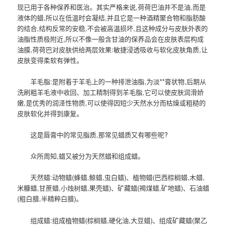
现已用于各种保养和医治。其实严格来说,荷荷巴油并不是油,而是
液体的蜡,所以在低温时会凝结,并且它是一种酒精聚合物和脂肪酸
的结合,结构反常的安稳,不会被高温损坏,且这种成分与皮肤外表的
油脂性质极附近,所以不像一般含甘油的保养品会在皮肤表层构成
油膜,荷荷巴对皮肤供给两层效果:敏捷浸透吸收与软化皮肤角质,让
皮肤变得柔软有弹性。
羊毛脂:是附着于羊毛上的一种排泄油脂,为淡**膏状物,后期从
洗刷粗羊毛液中收回、加工精制得到羊毛脂,它可以使皮肤润滑娇
嫩,是优秀的润泽性物质,可以使得因短少天然水分而枯燥或粗糙的
皮肤软化并得到康复。
这是唇膏中的常见脂质,那常见蜡质又有哪些呢?
众所周知,蜡又被分为天然蜡和组成蜡。
天然蜡:动物蜡(蜂蜡,鲸蜡,虫白蜡)、植物蜡(巴西棕榈蜡,木蜡,
米糠蜡,甘蔗蜡,小烛树蜡,果壳蜡)、矿藏蜡(褐煤蜡,矿地蜡)、石油蜡
(粗白腊,半精粹白腊)。
组成蜡:组成植物蜡(棕榈蜡,硬化油,大豆蜡)、组成矿藏蜡(聚乙