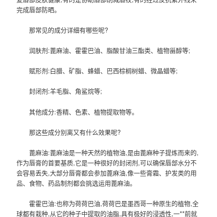
完成唇部防晒。
那常见的成分详细有哪些呢?
润肤剂:蓖麻油、霍霍巴油、脂酸甘油三酯类、植物甾醇等;
赋形剂:白腊、矿脂、蜂蜡、巴西棕榈树蜡、微晶蜡等;
封闭剂:羊毛脂、角鲨烷等;
其他成分:香精、色素、植物提取物等。
那这些成分别离又有什么效果呢?
蓖麻油:蓖麻油是一种天然的植物油,是由蓖麻种子提炼而来的,
作为唇膏的首要基质,它是一种很好的封闭剂,可以确保唇部水分不
会容易丢失,大部分唇膏都会参加蓖麻油,像一些膏霜、护发类的用
品、食物、药品制剂都会挑选运用蓖麻油。
霍霍巴油:也称为荷荷巴油,荷荷巴是墨西哥一种原生的植物,全
球都有栽种,从它的种子中提取的油脂,具有极好的浸透性,一**前就