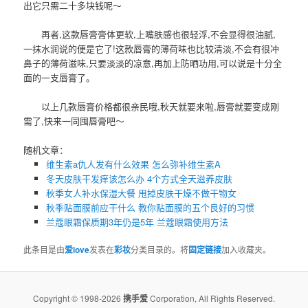
出它只需二十多块钱呢～
再者,这款唇膏膏体更软,上嘴肤感也很轻浮,不会显得很油腻,
一抹水润说的便是它了!这款唇膏的薄荷味也比较清淡,不会有很冲
鼻子的薄荷滋味,只要淡淡的凉意,再加上防晒功用,可以说是十分全
面的一支唇膏了。
以上几款唇膏价格都很亲民哦,秋天就要来啦,唇膏就要变成刚
需了,快来一同囤唇膏吧～
随机文章：
维生素a仇人发有什么效果 怎么弥补维生素A
冬天皮肤干发痒该怎么办 4个方式全天滋养皮肤
秋季女人补水保湿大餐 甩掉皮肤干燥不做干物女
秋季贴面膜前应干什么 教你贴面膜的五个良好的习惯
兰蔻眼霜保质期3年仍是5年 兰蔻眼霜使用方法
此条目是由
爱love
发表在
彩妆
分类目录的。将
固定链接
加入收藏夹。
Copyright © 1998-2026
携手爱
Corporation, All Rights Reserved.