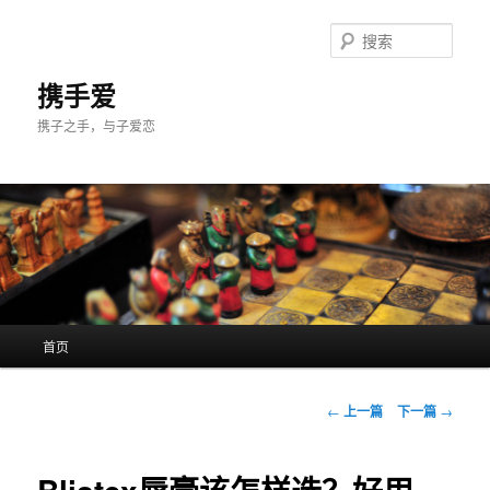
跳
至
搜
主
索
内
携手爱
容
携子之手，与子爱恋
区
域
主
首页
页
文
←
上一篇
下一篇
→
章
导
航