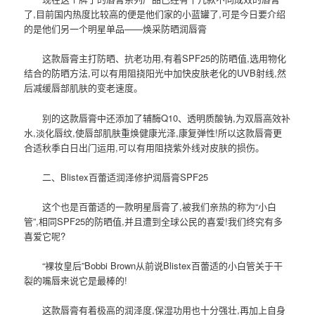
了,目前国内热度比较高的便是他们家的小蓝罐了,可是今日要介绍
的是他们另一个明星单品——焕采防晒润唇膏
这款唇膏主打防晒、抗老功用,有着SPF25的防晒值,选用物化
结合的防晒方法,可以有用阻挠阳光中加快皮肤老化的UVB射线,然
后减缓唇部肌肤的变老速度。
别的这款唇膏中还添加了辅酶Q10、透明质酸钠,为双唇高效补
水,淡化唇纹,使唇部肌肤重焕健康光泽,康复弹性!所以这款唇膏更
合适秋季白日出门运用,可以有用阻挠紫外线对皮肤的损伤。
二、Blistex百蕾适润泽修护润唇膏SPF25
这个也是百蕾适的一款明星唇膏了,被我们亲热的称为“小白
管”,相同SPF25的防晒值,并且遭到全球公民的喜爱!我们终究有多
喜爱它呢?
“裸妆皇后”Bobbi Brown从前说Blistex百蕾适的小白管关于干
裂的嘴唇来说它是最棒的!
这款唇膏有着极高的润泽度,保湿功用也十分强壮,再加上自身