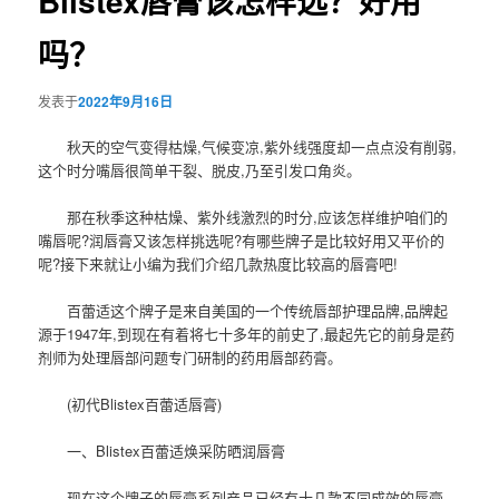
Blistex唇膏该怎样选？好用
吗？
发表于
2022年9月16日
秋天的空气变得枯燥,气候变凉,紫外线强度却一点点没有削弱,
这个时分嘴唇很简单干裂、脱皮,乃至引发口角炎。
那在秋季这种枯燥、紫外线激烈的时分,应该怎样维护咱们的
嘴唇呢?润唇膏又该怎样挑选呢?有哪些牌子是比较好用又平价的
呢?接下来就让小编为我们介绍几款热度比较高的唇膏吧!
百蕾适这个牌子是来自美国的一个传统唇部护理品牌,品牌起
源于1947年,到现在有着将七十多年的前史了,最起先它的前身是药
剂师为处理唇部问题专门研制的药用唇部药膏。
(初代Blistex百蕾适唇膏)
一、Blistex百蕾适焕采防晒润唇膏
现在这个牌子的唇膏系列产品已经有十几款不同成效的唇膏