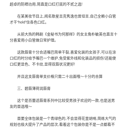
超卓的防晒功用,简直是口红打底的不贰之选!
在某美妆节目上,闻名歌星吉克隽逸也曾坦言,自己全赖小白管
才干“hold”住各色口红。
从前大热的韩剧《金秘书为何那样》的女主角朴敏英也直言十
分喜爱用小白管做日常护理。
这款唇膏十分合适嘴巴简单干裂,喜爱化装的女孩子,可以在涂
口红的时分给予嘴巴一个维护,免受紫外线和化装品的损伤!还能使
口红更显色、不卡纹,显得双唇状况更好!
并且这支唇膏单支价格只需二十出面哦～十分的合算
三、碧唇薄荷润唇膏
这个是百蕾适唇膏系列中比较受男孩子欢迎的一款,也是送男
友的首选哦～
首要全体包装是一个青绿色的,不会显得花里胡哨,简练大气的
规划也极大提升了产品的层次,看着这个包装你是不是一点都看不