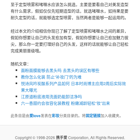
至于定型喷雾和啫喱水应该怎么挑选，主要是要看自己对美发造型
有什么需求，假如仅仅先短期造型的话，就选啫喱水，如持果是要
耐久定型的话，就能够选定型喷雾，当然两者是能够一起运用的。
经过本文的介绍相信你现已了解了定型喷雾和啫喱水之间的差异，
假如你想要让自己的头发愈加有型，假如你想要让自己愈加魅力拔
尖，那么你一定要打理好自己的头发，这样的话就能够让自己轻松
完成美丽晋级哦。
随机文章：
面粉面膜能够去黑头吗 去黑头的误区有哪些
教你怎么化装 防止“补妆门”的为难
悦诗风吟炭酸系列产品如何 日本时尚博主应用2周后实际效
果大曝光
江原道粉底液用洗面奶能卸洁净吗
六一香甜约会妆容化装教程 粉嫩减龄轻松“妆”出来
此条目是由
爱love
发表在
彩妆
分类目录的。将
固定链接
加入收藏夹。
Copyright © 1998-2026
携手爱
Corporation, All Rights Reserved.