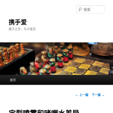
跳
至
搜
主
索
内
携手爱
容
携子之手，与子爱恋
区
域
主
首页
页
文
←
上一篇
下一篇
→
章
导
航