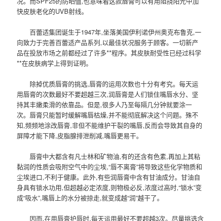
况。而SPF25的防晒值,也意味着这款唇膏可以有用阻挠阳光中加
快皮肤老化的UVB射线。
百蕾适集团诞生于1947年,坐落美国伊利诺伊州奥克布鲁克,一
向致力于完善百蕾适产品系列,以最佳状况服务于顾客。一切新产
品在投放市场之前都经过了许多**程序。其皮肤耐受性已经过科学
**在皮肤病学上得到证明。
除掉优质唇膏的挑选,唇膏的运用次数也十分有考究。每天运
用唇膏的次数最好不要超越三次,润唇膏是人们锁住嘴唇水分、坚
持其丰嫩柔滑的依靠品。但是,很多人乃至每隔几分钟就要涂一
次。唇膏只能暂时缓解嘴唇枯燥,并不能彻底解决这个问题。殊不
知,频频地涂改唇膏,非但不能维护干裂的嘴唇,反而会导致其自身的
屏障才能下降,皮脂腺排泄削减,嘴唇更易干。
唇膏中大都含有凡士林和矿物油,有的还含有色素,再加上其粘
黏润的性质会吸附空气中的尘埃,“唇不离膏”将导致这些化学物质和
尘埃进口,不利于健康。此外,有些润唇膏中含有甘油成分。甘油自
身具有锁水功用,但超越必定浓度,则物极必反,浓度过高时,“锁水”变
成“吸水”,嘴唇上的水分被掠走,就变成越“润”越干了。
因而,在用唇膏护唇时,每天运用最好不要超越3次。尽量挑选含