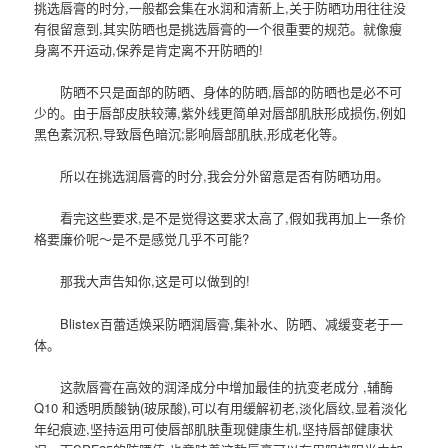
挑选唇膏的时分,一般都会集在水润和清新上,关于防晒功用往往没
有很留意到,其实防晒也是挑选唇膏的一个很重要的规范。就像瘦
身离不开运动,保养是肯定离不开防晒的!
防晒不只是面部的防晒、身体的防晒,唇部的防晒也是必不可
少的。由于唇部皮肤较薄,紫外线更简单对唇部肌肤形成损伤,例如
黑色素沉积,导致唇色暗沉;影响唇部肌肤,形成老化等。
所以在挑选润唇膏的时分,我会分外留意是否有防晒功用。
看完这些要求,是不是觉得这要求太高了,假如我再加上一条价
格要廉价呢～是不是感觉几乎不可能?
那我大声告知你,这是可以做到的!
Blistex百蕾适焕采防晒润唇膏,集补水、防晒、减缓变老于一
体。
这款唇膏在高效的润泽成分中增加最佳的抗变老成分 ,辅酶
Q10 和透明质酸钠(玻尿酸),可以有用缓解初老,淡化唇纹,显着淡化
年纪痕迹,坚持运用可使唇部肌肤重现健康生机,坚持唇部健康状