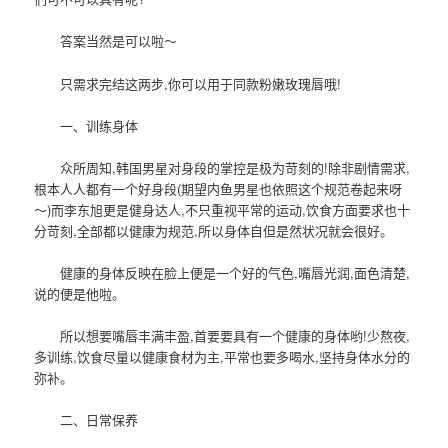
答案当然是可以啦～
只需求完结这两步,你可以用于同款粉嫩玫瑰唇哦!
一、训练身体
众所周知,韩国男星对身段的掌控是极为苛刻的!除非剧情需求,
根本人人都有一个好身段(期望内鱼男星也依照这个规范卷起来呀
～)而李东旭更是健身达人,不只重视平常的运动,饮食方面要求也十
分苛刻,全部都以健康为规范,所以身体自但是然状况就会很好。
健康的身体反映在脸上便是一个好的气色,嘴唇光润,面色清楚,
说的便是他啦。
所以想要嘴唇丰满丰盈,首要要具有一个健康的身体哟!少熬夜,
多训练,饮食尽量以健康食材为主,平常也要多喝水,坚持身体水分的
弥补。
二、日常保养