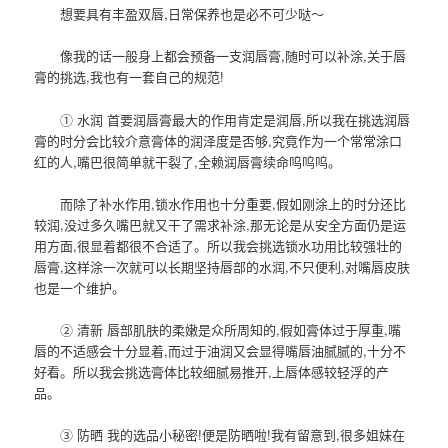
想要具有丰盈双唇,日常保养也是必不可少哒～
像我的话一般身上都会预备一支润唇膏,随时可以补涂,关于唇
膏的挑选,我也有一套自己的规范!
① 水润 首要润唇膏最大的作用肯定是润唇,所以我在挑选润唇
膏的时分会比较介意膏体的润泽度是否够,究竟作为一个常常涂口
红的人,嘴巴很简单就干裂了,全赖润唇膏续命呜呜呜。
而除了补水作用,锁水作用也十分重要,假如刚涂上的时分还比
较润,没过多久嘴巴就又干了需求补涂,那无论是从安全方面仍是运
用方面,很显着都很不合适了。所以我会挑选锁水功用比较强壮的
唇膏,这样涂一次就可以长期坚持唇部的水润,不只便利,对嘴唇皮肤
也是一个维护。
② 清新 唇部肌肤的柔嫩是众所周知的,假如膏体过于厚重,嘴
唇的不适感会十分显着,而过于油润又会显得嘴唇油腻腻的,十分不
好看。所以我会挑选膏体比较细腻易推开,上唇体感较轻浮的产
品。
③ 防晒 我的选品小秘密!便是防晒啦!我有留意到,很多姐妹在