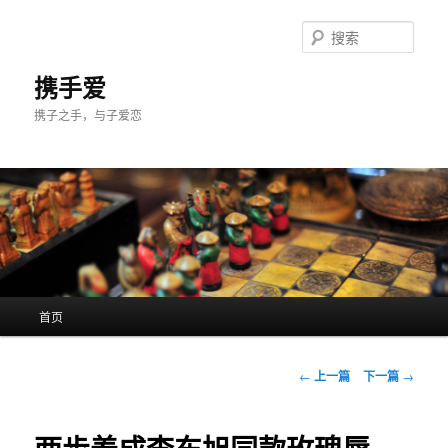
跳
至
搜
主
索
内
携手爱
容
携子之手，与子爱恋
区
域
主
首页
页
文
←
上一篇
下一篇
→
章
导
航