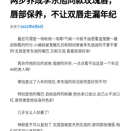
两步养成李东旭同款玫瑰唇，
唇部保养，不让双唇走漏年纪
发表于
2022年9月9日
最近可谓是一场秋雨一场寒!气候一冷就不由想重温鬼魅～最
初刚看的时分,小编就被鬼魅孔刘和阴间使者李东旭迷的不要不要
的!尤其是李东旭的嘴巴,又粉又润,看着就很好亲!
再合作他奶白的皮肤,俊朗的外形,一点点看不出这是一个年近
40的男人啊!
哪怕是过了六年的现在,李东旭的状况依然是好到不可!
特别是他的嘴巴,自始自终的粉嫩,他也亲口说过,自己从不涂口
红,唇色便是他自身的色彩!
几乎太让人仰慕了!
神颜是不可以复刻了,究竟容貌是天然生成的,那同款玫瑰唇,咱
们可不可以具有呢?