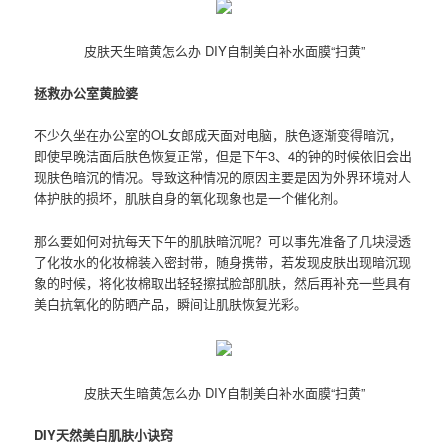
皮肤天生暗黄怎么办 DIY自制美白补水面膜“扫黄”
拯救办公室黄脸婆
不少久坐在办公室的OL女郎成天面对电脑，肤色逐渐变得暗沉，
即使早晚洁面后肤色恢复正常，但是下午3、4的钟的时候依旧会出
现肤色暗沉的情况。导致这种情况的原因主要是因为外界环境对人
体护肤的损坏，肌肤自身的氧化现象也是一个催化剂。
那么要如何对抗每天下午的肌肤暗沉呢？可以事先准备了几块浸透
了化妆水的化妆棉装入密封带，随身携带，若发现皮肤出现暗沉现
象的时候，将化妆棉取出轻轻擦拭脸部肌肤，然后再补充一些具有
美白抗氧化的防晒产品，瞬间让肌肤恢复光彩。
皮肤天生暗黄怎么办 DIY自制美白补水面膜“扫黄”
DIY天然美白肌肤小诀窍