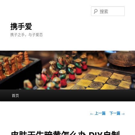
跳
至
搜
主
索
内
携手爱
容
携子之手，与子爱恋
区
域
主
首页
页
文
←
上一篇
下一篇
→
章
导
航