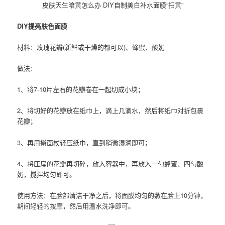
皮肤天生暗黄怎么办 DIY自制美白补水面膜“扫黄”
DIY提亮肤色面膜
材料：玫瑰花瓣(新鲜或干燥的都可以)、蜂蜜、酸奶
做法：
1、将7-10片左右的花瓣卷在一起切成小块；
2、将切好的花瓣放在纸巾上，滴上几滴水，然后将纸巾对折包裹
花瓣；
3、再用擀面杖轻压纸巾，直到稍微湿润即可；
4、将压扁的花瓣再切碎，放入容器中，再放入一勺蜂蜜、四勺酸
奶，搅拌均匀即可。
使用方法：在脸部清洁干净之后，将面膜均匀的敷在脸上10分钟，
期间轻轻的按摩，然后用温水洗净即可。