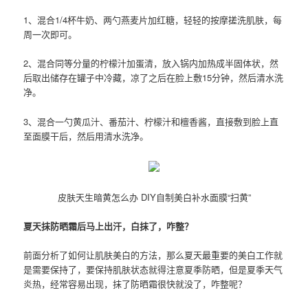
1、混合1/4杯牛奶、两勺燕麦片加红糖，轻轻的按摩搓洗肌肤，每
周一次即可。
2、混合同等分量的柠檬汁加蛋清，放入锅内加热成半固体状，然
后取出储存在罐子中冷藏，凉了之后在脸上敷15分钟，然后清水洗
净。
3、混合一勺黄瓜汁、番茄汁、柠檬汁和檀香酱，直接敷到脸上直
至面膜干后，然后用清水洗净。
皮肤天生暗黄怎么办 DIY自制美白补水面膜“扫黄”
夏天抹防晒霜后马上出汗，白抹了，咋整？
前面分析了如何让肌肤美白的方法，那么夏天最重要的美白工作就
是需要保持了，要保持肌肤状态就得注意夏季防晒，但是夏季天气
炎热，经常容易出现，抹了防晒霜很快就没了，咋整呢？