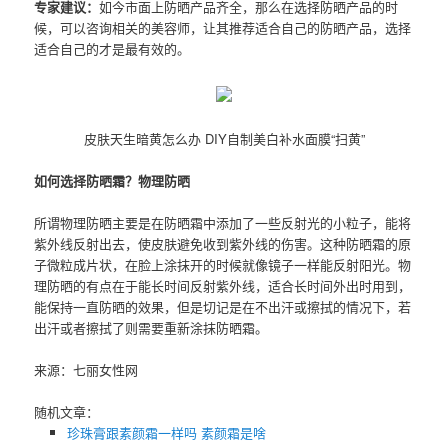
专家建议：
如今市面上防晒产品齐全，那么在选择防晒产品的时
候，可以咨询相关的美容师，让其推荐适合自己的防晒产品，选择
适合自己的才是最有效的。
皮肤天生暗黄怎么办 DIY自制美白补水面膜“扫黄”
如何选择防晒霜？物理防晒
所谓物理防晒主要是在防晒霜中添加了一些反射光的小粒子，能将
紫外线反射出去，使皮肤避免收到紫外线的伤害。这种防晒霜的原
子微粒成片状，在脸上涂抹开的时候就像镜子一样能反射阳光。物
理防晒的有点在于能长时间反射紫外线，适合长时间外出时用到，
能保持一直防晒的效果，但是切记是在不出汗或擦拭的情况下，若
出汗或者擦拭了则需要重新涂抹防晒霜。
来源：七丽女性网
随机文章：
珍珠膏跟素颜霜一样吗 素颜霜是啥