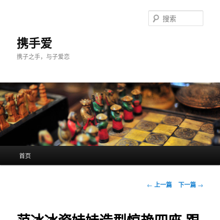
跳
至
搜
主
索
内
携手爱
容
携子之手，与子爱恋
区
域
主
首页
页
文
←
上一篇
下一篇
→
章
导
航