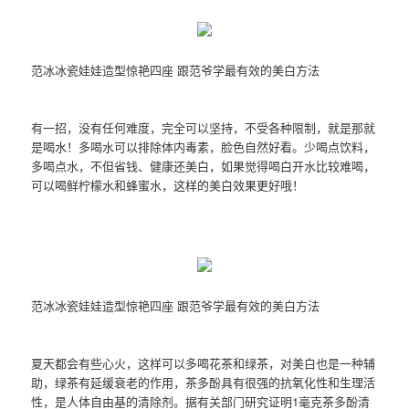
范冰冰瓷娃娃造型惊艳四座 跟范爷学最有效的美白方法
有一招，没有任何难度，完全可以坚持，不受各种限制，就是那就
是喝水！多喝水可以排除体内毒素，脸色自然好看。少喝点饮料，
多喝点水，不但省钱、健康还美白，如果觉得喝白开水比较难喝，
可以喝鲜柠檬水和蜂蜜水，这样的美白效果更好哦！
范冰冰瓷娃娃造型惊艳四座 跟范爷学最有效的美白方法
夏天都会有些心火，这样可以多喝花茶和绿茶，对美白也是一种辅
助，绿茶有延缓衰老的作用，茶多酚具有很强的抗氧化性和生理活
性，是人体自由基的清除剂。据有关部门研究证明1毫克茶多酚清