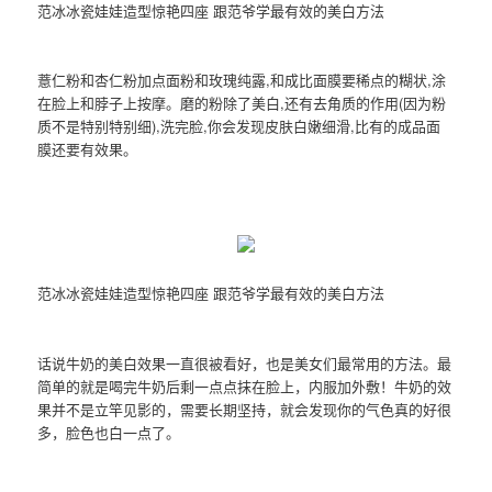
范冰冰瓷娃娃造型惊艳四座 跟范爷学最有效的美白方法
薏仁粉和杏仁粉加点面粉和玫瑰纯露,和成比面膜要稀点的糊状,涂
在脸上和脖子上按摩。磨的粉除了美白,还有去角质的作用(因为粉
质不是特别特别细),洗完脸,你会发现皮肤白嫩细滑,比有的成品面
膜还要有效果。
范冰冰瓷娃娃造型惊艳四座 跟范爷学最有效的美白方法
话说牛奶的美白效果一直很被看好，也是美女们最常用的方法。最
简单的就是喝完牛奶后剩一点点抹在脸上，内服加外敷！牛奶的效
果并不是立竿见影的，需要长期坚持，就会发现你的气色真的好很
多，脸色也白一点了。