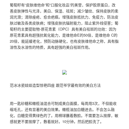
葡萄籽有“皮肤维他命”和“口服化妆品”的美誉，保护胶原蛋白，改
善皮肤弹性与光泽，美白、保湿、祛斑；减少皱纹、保持皮肤的柔
润光滑；清除痤疮、愈合疤痕。增强皮肤抵抗力、免疫力，防治皮
肤过敏及各类皮肤病；增强皮肤抗辐射能力，阻止紫外线侵害；葡
萄籽的主要提取物-原花青素（OPC）具有美白祛斑的功效：因为
原花青素具有超强抗氧化能力，是维他命E的50倍，是维他命 C的
20倍，能延缓老化，预防动脉硬化，也有皮肤维他命之称，具有脂
溶性及水溶性的特质，具有超强的美白祛斑作用。
范冰冰瓷娃娃造型惊艳四座 跟范爷学最有效的美白方法
用一匙砂糖和橄榄油混合可制成美白面膜，每周用3次，不但能收
缩毛孔，还有显著的美白效果。橄榄油加白糖进去。不会怎么融
化，白糖变得黄绿色的了。用棉球蘸着敷脸。不需要怎么按摩，敏
感就更不要按摩了，敷着就好。10分钟。然后把脸洗了。