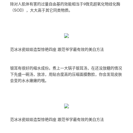
除对人肌体有害的过量自由基的效能相当于9微克超氧化物歧化酶
（SOD），大大高于其它同类物质。
范冰冰瓷娃娃造型惊艳四座 跟范爷学最有效的美白方法
银耳有很好的缩水成份。煮上一大锅子银耳汤，在还没放糖的情况
下先盛一碗汤，放凉，用贴合度高的压缩面膜敷脸，你会发现皮肤
会变的水水嫩嫩的哦。
范冰冰瓷娃娃造型惊艳四座 跟范爷学最有效的美白方法