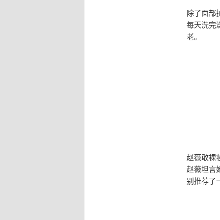
除了面部
每天洗完
老。
赵薇敢裸
赵薇坦言
别推荐了