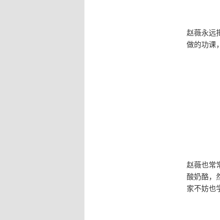
赵薇永远
做的功课
赵薇也常
酸奶酪，
家不妨也