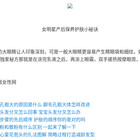
女明星产后保养护肤小秘诀
的大眼睛让人印象深刻，可是一般大眼睛更容易产生睛眼袋和细纹，
的独家秘方那就是在涂完乳液之后，再涂上眼霜，双手搓热按摩眼周
。
丽女性网
：
孔粗大的原因是什么 ​脚毛孔粗大体怎样改进
头发分叉怎么回事 ​宝宝头发分叉怎么办
步骤的先后顺序 护肤的顺序你的是对的吗
粉和散粉有什么区别 一起来了解一下
心爱花苞头的扎法图解 简略过程打造减龄发型