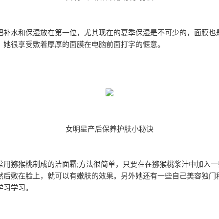
把补水和保湿放在第一位，尤其现在的夏季保湿是不可少的，面膜也
，她很享受敷着厚厚的面膜在电脑前面打字的惬意。
女明星产后保养护肤小秘诀
常用猕猴桃制成的洁面霜;方法很简单，只要在在猕猴桃浆汁中加入一
然后敷在脸上，就可以有嫩肤的效果。另外她还有一些自己美容独门
学习学习。