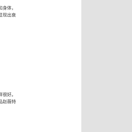
和身体，
显现出衰
样很好。
品赵薇特