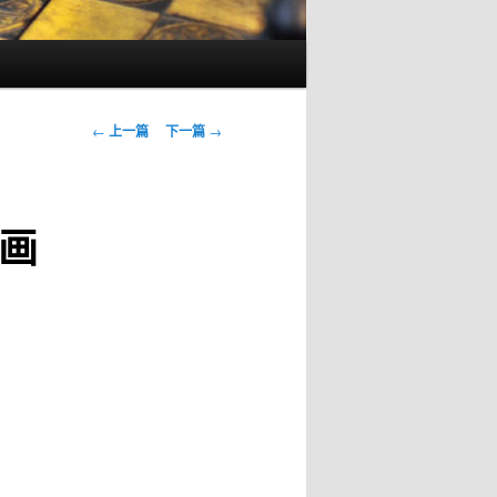
文
←
上一篇
下一篇
→
章
导
航
画