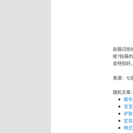
赵薇闪烁
呢?赵薇
会特别好
来源：七
随机文章
脚毛
宝宝
护肤
定妆
韩式