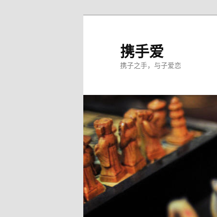
跳
至
主
携手爱
内
携子之手，与子爱恋
容
区
域