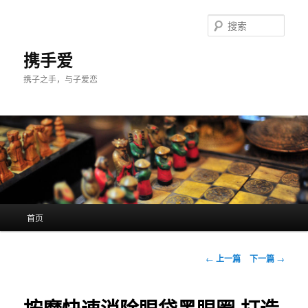
跳
至
搜
主
索
内
携手爱
容
携子之手，与子爱恋
区
域
主
首页
页
文
←
上一篇
下一篇
→
章
导
航