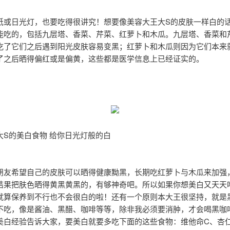
纸或日光灯，也要吃得很讲究！想要像美容大王大S的皮肤一样白的
能吃的，包括九层塔、香菜、芹菜、红萝卜和木瓜。九层塔、香菜和
吃了它们之后遇到阳光皮肤容易变黑；红萝卜和木瓜则因为它们本来
了之后晒得偏红或是偏黄，这些都是医学信息上已经证实的。
大S的美白食物 给你日光灯般的白
朋友希望自己的皮肤可以晒得健康黝黑，长期吃红萝卜与木瓜来加强
结果把肤色晒得黄黑黄黑的，有够神奇吧。所以如果你想美白又天天
就算保养到不行也不会很白的啦！还有一个原则本大王很坚持，就是
不吃，像是酱油、黑醋、咖啡等等，除非我必须要消肿，才会喝黑咖
美白经验告诉大家，要美白就要多吃下面的这些食物：维他命C、杏