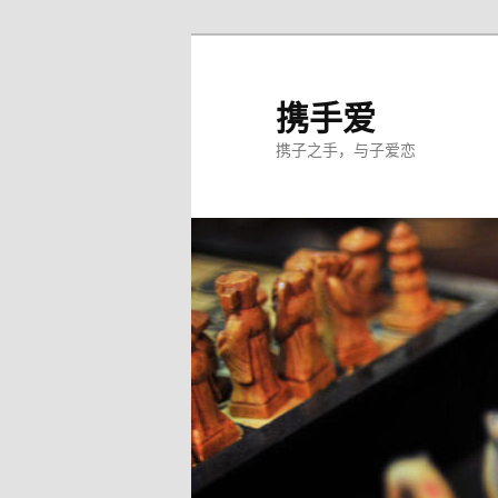
跳
至
主
携手爱
内
携子之手，与子爱恋
容
区
域