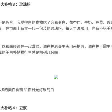
白大补帖３：珍珠粉
不是巧合，我觉得白的食物吃了容易变白，像杏仁、牛奶、豆浆、珍
族。在市面上有卖一包一包装的珍珠粉，每天早晚服用，也有不错美
可以和面膜调在一起敷脸，调在护唇膏里头用来护唇，调在护手霜里
我的美白补帖排行里总是前列几名喔！
大S的美白食物 给你日光灯般的白
白大补帖４：豆浆