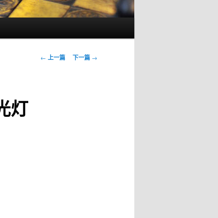
文
←
上一篇
下一篇
→
章
导
航
光灯