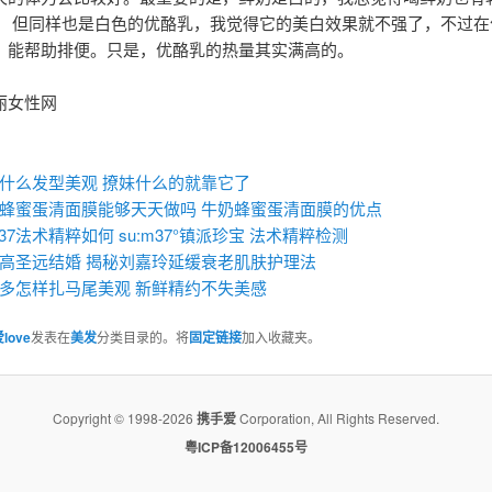
！ 但同样也是白色的优酪乳，我觉得它的美白效果就不强了，不过在
，能帮助排便。只是，优酪乳的热量其实满高的。
丽女性网
：
什么发型美观 撩妹什么的就靠它了
蜂蜜蛋清面膜能够天天做吗 牛奶蜂蜜蛋清面膜的优点
m37法术精粹如何 su:m37°镇派珍宝 法术精粹检测
高圣远结婚 揭秘刘嘉玲延缓衰老肌肤护理法
多怎样扎马尾美观 新鲜精约不失美感
love
发表在
美发
分类目录的。将
固定链接
加入收藏夹。
Copyright © 1998-2026
携手爱
Corporation, All Rights Reserved.
粤ICP备12006455号