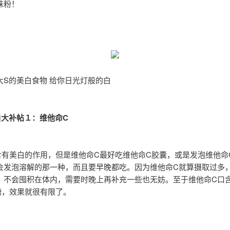
珠粉！
大S的美白食物 给你日光灯般的白
白大补帖１：维他命C
含有美白的作用，但是维他命C最好吃维他命C胶囊，或是发泡维他命
会发泡溶解的那一种，而且要早晚都吃。因为维他命C就算摄取过多
，不会囤积在体内，需要时晚上再补充一些也无妨。至于维他命C口
糖，效果就很有限了。