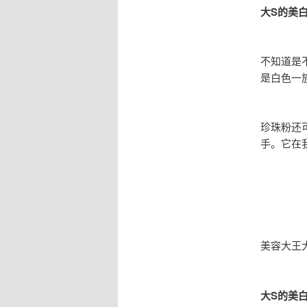
大S的美
不知道是
是白色一
珍珠粉还
手。它在
美容大王
大S的美