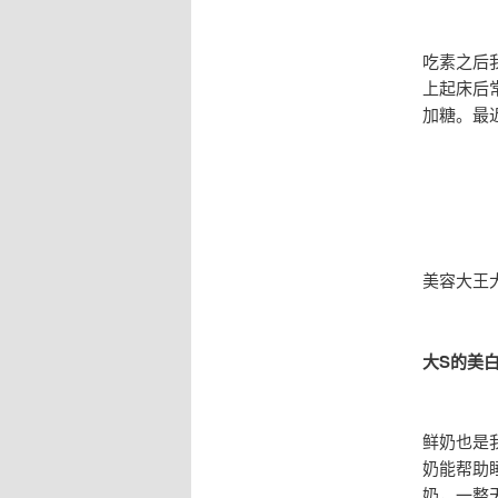
吃素之后
上起床后
加糖。最
美容大王
大S的美
鲜奶也是
奶能帮助
奶，一整