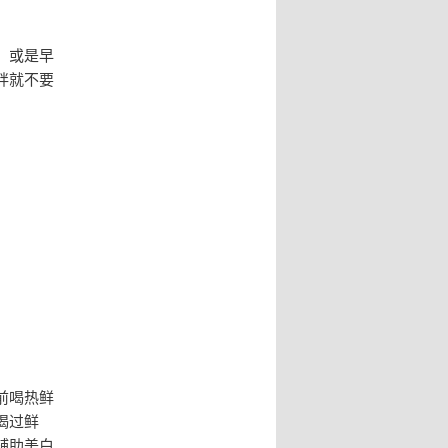
，或是早
胖就不要
前喝热鲜
喝过鲜
辅助美白