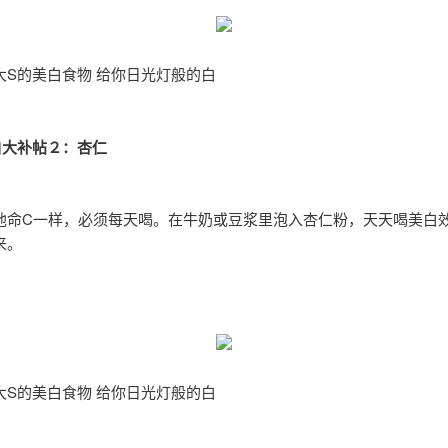
大S的美白食物 给你日光灯般的白
白大补帖２：杏仁
他命C一样，必须每天喝。在牛奶或豆浆里泡入杏仁粉，天天喝美白
来。
大S的美白食物 给你日光灯般的白