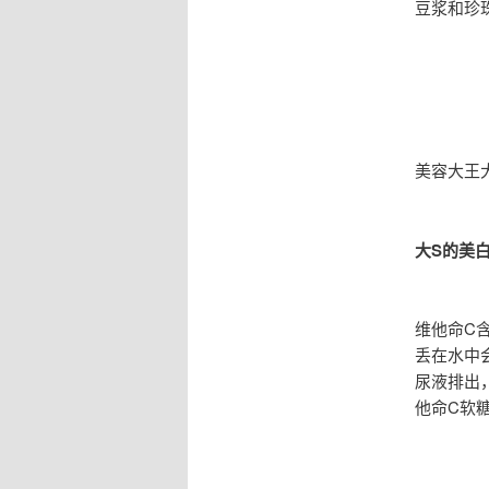
豆浆和珍
美容大王
大S的美
维他命C
丢在水中
尿液排出
他命C软