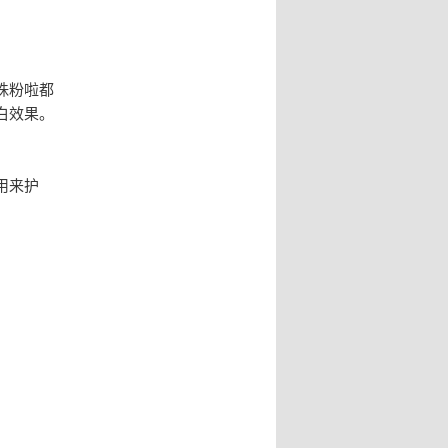
珠粉啦都
白效果。
用来护