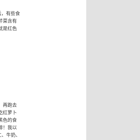
话，有些食
芹菜含有
就是红色
，再跑去
吃红萝卜
黑色的食
啡！我以
仁、牛奶、