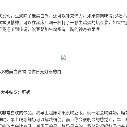
我发现，豆浆除了能美白外，还可以补充体力。如果你肉吃得比较少
常常没精神，可以在起床后喝一杯打了一颗生鸡蛋的热豆浆，如果怕
近我还听到传说，说豆浆加生鸡蛋有丰胸的神奇效果哩！
大S的美白食物 给你日光灯般的白
白大补帖５：鲜奶
我非常喜欢的饮品，我早上起床如果没喝豆浆，就一定会喝鲜奶。睡
睡眠，早上喝冰鲜奶可以解决宿便。而且你会很明显的感觉到，早上
天的体力会比较好。最重要的是，鲜奶是白的，我总觉得喝鲜奶也有