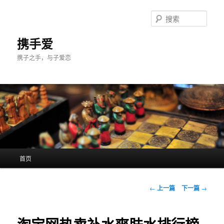
跳
至
搜
主
索
内
携手爱
容
携子之手，与子爱恋
区
域
主
首页
页
文
←
上一篇
下一篇
→
章
导
航