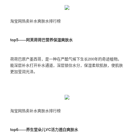
淘宝网热卖补水爽肤水排行榜
top5——阿芙荷荷巴营养保湿爽肤水
荷荷巴原产墨西哥，是一种在严酷气候下生长200年的奇迹植物。
能深层补水打开补水通道，深层锁住水分，保湿柔软肌肤，使肌肤
更加莹润光泽。
淘宝网热卖补水爽肤水排行榜
top6——养生堂朵儿VC活力透白爽肤水