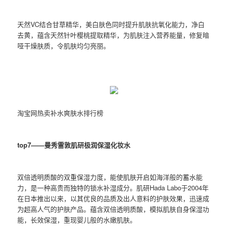
天然VC结合甘草精华，美白肤色同时提升肌肤抗氧化能力，净白
去黄，蕴含天然针叶樱桃提取精华，为肌肤注入营养能量，修复暗
哑干燥肤质，令肌肤均匀亮丽。
淘宝网热卖补水爽肤水排行榜
top7——曼秀雷敦肌研极润保湿化妆水
双倍透明质酸的双重保湿力度，能使肌肤开启如海洋般的蓄水能
力，是一种高贵而独特的锁水补湿成分。肌研Hada Labo于2004年
在日本推出以来，以其优良的品质及出人意料的护肤效果，迅速成
为超高人气的护肤产品。蕴含双倍透明质酸，模拟肌肤自身保湿功
能，长效保湿，重现婴儿般的水嫩肌肤。