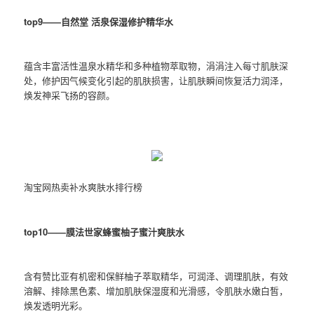
top9——自然堂 活泉保湿修护精华水
蕴含丰富活性温泉水精华和多种植物萃取物，涓涓注入每寸肌肤深
处，修护因气候变化引起的肌肤损害，让肌肤瞬间恢复活力润泽，
焕发神采飞扬的容颜。
淘宝网热卖补水爽肤水排行榜
top10——膜法世家蜂蜜柚子蜜汁爽肤水
含有赞比亚有机密和保鲜柚子萃取精华，可润泽、调理肌肤，有效
溶解、排除黑色素、增加肌肤保湿度和光滑感，令肌肤水嫩白皙，
焕发透明光彩。