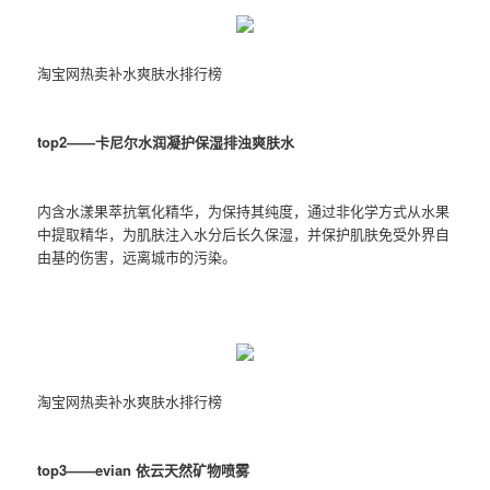
淘宝网热卖补水爽肤水排行榜
top2——卡尼尔水润凝护保湿排浊爽肤水
内含水漾果萃抗氧化精华，为保持其纯度，通过非化学方式从水果
中提取精华，为肌肤注入水分后长久保湿，并保护肌肤免受外界自
由基的伤害，远离城市的污染。
淘宝网热卖补水爽肤水排行榜
top3——evian 依云天然矿物喷雾