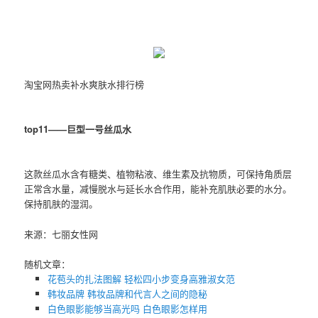
淘宝网热卖补水爽肤水排行榜
top11——巨型一号丝瓜水
这款丝瓜水含有糖类、植物粘液、维生素及抗物质，可保持角质层
正常含水量，减慢脱水与延长水合作用，能补充肌肤必要的水分。
保持肌肤的湿润。
来源：七丽女性网
随机文章：
花苞头的扎法图解 轻松四小步变身高雅淑女范
韩妆品牌 韩妆品牌和代言人之间的隐秘
白色眼影能够当高光吗 白色眼影怎样用