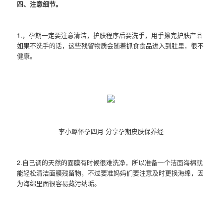
四、注意细节。
1.，孕期一定要注意清洁，护肤程序后要洗手，用手擦完护肤产品
如果不洗手的话，这些残留物质会随着抓食食品进入到肚里，很不
健康。
李小璐怀孕四月 分享孕期皮肤保养经
2.自己调的天然的面膜有时候很难洗净，所以准备一个洁面海棉就
能轻松清洁面膜残留物，不过要准妈妈们要注意及时更换海绵，因
为海绵里面很容易藏污纳垢。