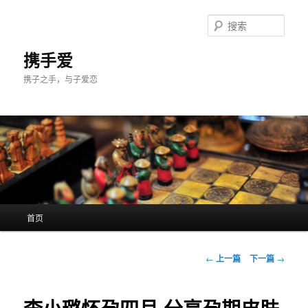
跳
至
搜
主
索
内
携手爱
容
携子之手，与子爱恋
区
域
主
首页
页
文
←
上一篇
下一篇
→
章
导
航