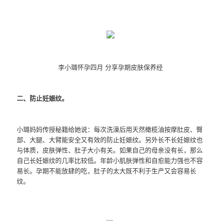
李小璐怀孕四月 分享孕期皮肤保养经
二、防止妊娠纹。
小璐妈妈传授秘籍给她说：每次洗澡后用天然橄榄油按摩肚皮、臀
部、大腿、大臂能安全又有效的防止妊娠纹。另外长不长妊娠纹也
与体质，皮肤弹性、肚子大小有关。如果自己的母亲没有长，那么
自己长妊娠纹的几率比较低。年龄小肌肤弹性和自愈能力强也不容
易长。孕期不能放肆的吃，肚子的太大既不利于生产又会容易长
纹。