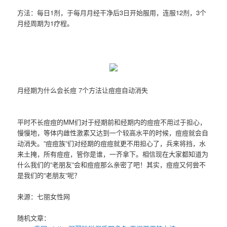
方法：每日1剂，于每月月经干净后3日开始服用，连服12剂，3个
月经周期为1疗程。
月经期为什么会长痘 7个方法让痘痘自动消失
平时不长痘痘的MM们对于经期前和经期内的痘痘不用过于担心，
慢慢地，等体内雌性激素又达到一个较高水平的时候，痘痘就会自
动消失。”痘痘族”们对经期的痘痘就更不用担心了，兵来将挡，水
来土掩，所有痘痘，管你是谁，一齐拿下。相信现在大家都知道为
什么我们的”老朋友”会和痘痘那么亲密了吧！其实，痘痘又何尝不
是我们的”老朋友”呢？
来源：七丽女性网
随机文章：