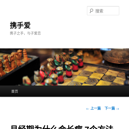
跳
至
搜
主
索
内
携手爱
容
携子之手，与子爱恋
区
域
主
首页
页
文
←
上一篇
下一篇
→
章
导
航