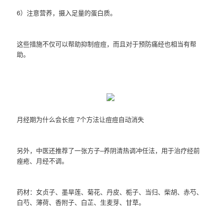
6）注意营养，摄入足量的蛋白质。
这些措施不仅可以帮助抑制痘痘，而且对于预防痛经也相当有帮
助。
月经期为什么会长痘 7个方法让痘痘自动消失
另外，中医还推荐了一张方子–养阴清热调冲任法，用于治疗经前
痤疮、月经不调。
药材：女贞子、墨旱莲、菊花、丹皮、栀子、当归、柴胡、赤芍、
白芍、薄荷、香附子、白芷、生麦芽、甘草。