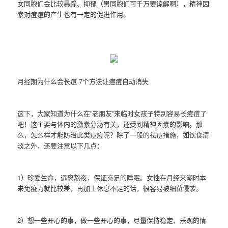
女同胞们会比较暴躁、抑郁（男同胞们可千万要谅解啊），精神因
素对痘痘的产生也有一定的促进作用。
月经期为什么会长痘 7个方法让痘痘自动消失
这下，大家知道为什么在”老朋友”来临时女孩子特别容易长痘痘了
吧！这主要与体内的激素分泌有关，还受到精神因素的影响。那
么，怎么样才能防治此类痘痘呢？除了一般的祛痘措施，如饮食清
淡之外，还要注意以下几点：
1）珍爱生命，远离熬夜，保证充足的睡眠。女性在月经来潮时本
来免疫力就比较差，再加上休息不足的话，很容易被细菌侵袭。
2）想一些开心的事，做一些开心的事，尽量保持稳定、乐观的情