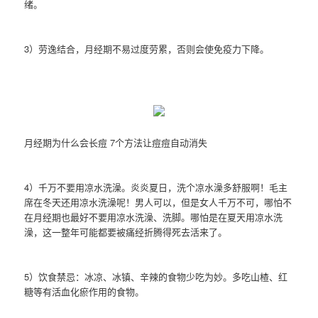
绪。
3）劳逸结合，月经期不易过度劳累，否则会使免疫力下降。
月经期为什么会长痘 7个方法让痘痘自动消失
4）千万不要用凉水洗澡。炎炎夏日，洗个凉水澡多舒服啊！毛主
席在冬天还用凉水洗澡呢！男人可以，但是女人千万不可，哪怕不
在月经期也最好不要用凉水洗澡、洗脚。哪怕是在夏天用凉水洗
澡，这一整年可能都要被痛经折腾得死去活来了。
5）饮食禁忌：冰凉、冰镇、辛辣的食物少吃为妙。多吃山楂、红
糖等有活血化瘀作用的食物。