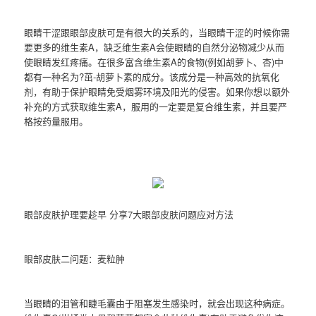
眼睛干涩跟眼部皮肤可是有很大的关系的，当眼睛干涩的时候你需
要更多的维生素A，缺乏维生素A会使眼睛的自然分泌物减少从而
使眼睛发红疼痛。在很多富含维生素A的食物(例如胡萝卜、杏)中
都有一种名为?茁-胡萝卜素的成分。该成分是一种高效的抗氧化
剂，有助于保护眼睛免受烟雾环境及阳光的侵害。如果你想以额外
补充的方式获取维生素A，服用的一定要是复合维生素，并且要严
格按药量服用。
眼部皮肤护理要趁早 分享7大眼部皮肤问题应对方法
眼部皮肤二问题：麦粒肿
当眼睛的泪管和睫毛囊由于阻塞发生感染时，就会出现这种病症。