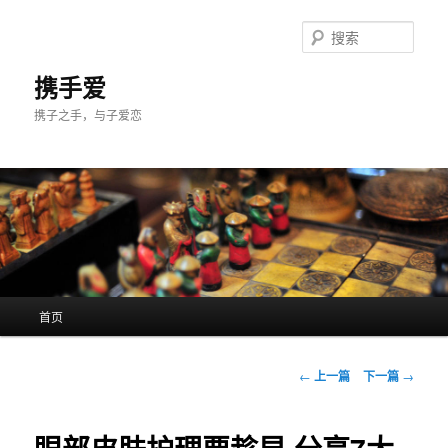
跳
至
搜
主
索
内
携手爱
容
携子之手，与子爱恋
区
域
主
首页
页
文
←
上一篇
下一篇
→
章
导
航