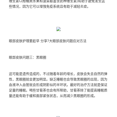
维生素C(柑橘类水果和菠菜都富含此种维生素)有助于避免发生这
些情况，因为它可以增强免疫系统且有助于减轻炎症。
眼部皮肤护理要趁早 分享7大眼部皮肤问题应对方法
眼部皮肤问题三：黑眼圈
这可能是遗传造成的，不过随着年龄的增长，皮肤会失去自然的弹
性，黑眼圈就会更加明显。缺乏睡眠也会导致黑眼圈的出现，因为
血液冲入血管就会形成阴影似的半环状。最好的治疗方法就是保证
足量的睡眠。喝些甘菊茶也会有所帮助，甘菊茶除了能提高睡眠质
量还能有助于缓和面部紧张状态，从而减少黑眼圈的形成。