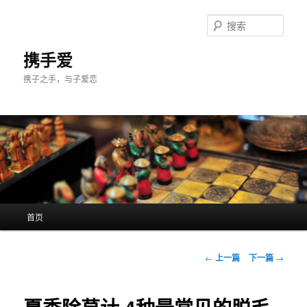
跳
至
搜
主
索
内
携手爱
容
携子之手，与子爱恋
区
域
主
首页
页
文
←
上一篇
下一篇
→
章
导
航