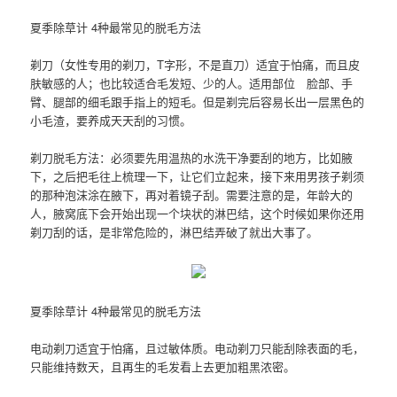
夏季除草计 4种最常见的脱毛方法
剃刀（女性专用的剃刀，T字形，不是直刀）适宜于怕痛，而且皮
肤敏感的人；也比较适合毛发短、少的人。适用部位 脸部、手
臂、腿部的细毛跟手指上的短毛。但是剃完后容易长出一层黑色的
小毛渣，要养成天天刮的习惯。
剃刀脱毛方法：必须要先用温热的水洗干净要刮的地方，比如腋
下，之后把毛往上梳理一下，让它们立起来，接下来用男孩子剃须
的那种泡沫涂在腋下，再对着镜子刮。需要注意的是，年龄大的
人，腋窝底下会开始出现一个块状的淋巴结，这个时候如果你还用
剃刀刮的话，是非常危险的，淋巴结弄破了就出大事了。
夏季除草计 4种最常见的脱毛方法
电动剃刀适宜于怕痛，且过敏体质。电动剃刀只能刮除表面的毛，
只能维持数天，且再生的毛发看上去更加粗黑浓密。