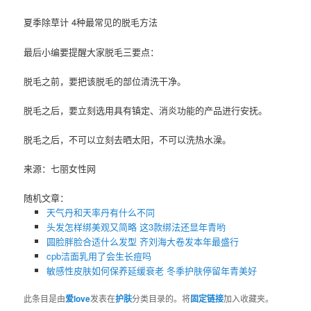
夏季除草计 4种最常见的脱毛方法
最后小编要提醒大家脱毛三要点：
脱毛之前，要把该脱毛的部位清洗干净。
脱毛之后，要立刻选用具有镇定、消炎功能的产品进行安抚。
脱毛之后，不可以立刻去晒太阳，不可以洗热水澡。
来源：七丽女性网
随机文章：
天气丹和天率丹有什么不同
头发怎样绑美观又简略 这3款绑法还显年青哟
圆脸胖脸合适什么发型 齐刘海大卷发本年最盛行
cpb洁面乳用了会生长痘吗
敏感性皮肤如何保养延缓衰老 冬季护肤停留年青美好
此条目是由
爱love
发表在
护肤
分类目录的。将
固定链接
加入收藏夹。