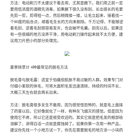
方法：电动剃刀不太建议干着去用，尤其是腋下。我们用之前一定
要用低浓度的酒精先消毒，如果腋下很久没有刮，长出很长的毛要
先剪一剪，剪得短一点，然后稍微揉一揉，让毛立起来，接着找一
个90度的贴合点，顺着毛生长的方向来剔除。千万记得，不能够逆
着毛刮，逆着毛刮很容易发炎，也会破坏毛囊。刮完以后，如果还
有一些很细的地方没弄干净，用电动剃刀操作起来就不太方便，建
议用刀片把小的部分处理完。
夏季除草计 4种最常见的脱毛方法
脱毛膏与脱毛露：适宜于怕痛但肌肤不易过敏的人群。效果专门对
付细小柔软的体毛，可将大面积毛发迅速清除，持续的时间不长，
大概三天左右就会再长出来。
方法：脱毛膏很多女生不敢用，因为感觉怪恐怖的，就是毛上面抹
了药膏以后，它好像就化了一样，有种灰飞烟灭的感觉。但是因为
使用它不疼，所以它还是很受欢迎的。其实它就是把毛发的根部给
溶解了，讲得白话一点就是腐蚀掉了。如果你第一次用一种产品，
建议你先找一个小地方试一下，你先在需要脱毛的地方涂一小块药