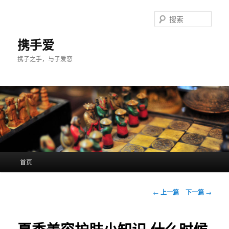
跳
至
搜
主
索
内
携手爱
容
携子之手，与子爱恋
区
域
主
首页
页
文
←
上一篇
下一篇
→
章
导
航