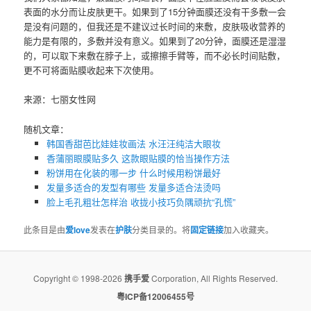
表面的水分而让皮肤更干。如果到了15分钟面膜还没有干多敷一会
是没有问题的，但我还是不建议过长时间的来敷，皮肤吸收营养的
能力是有限的，多敷并没有意义。如果到了20分钟，面膜还是湿湿
的，可以取下来敷在脖子上，或擦擦手臂等，而不必长时间贴敷，
更不可将面贴膜收起来下次使用。
来源：七丽女性网
随机文章：
韩国香甜芭比娃娃妆画法 水汪汪纯洁大眼妆
香蒲丽眼膜贴多久 这款眼贴膜的恰当操作方法
粉饼用在化装的哪一步 什么时候用粉饼最好
发量多适合的发型有哪些 发量多适合法烫吗
脸上毛孔粗壮怎样治 收拢小技巧负隅顽抗“孔慌”
此条目是由
爱love
发表在
护肤
分类目录的。将
固定链接
加入收藏夹。
Copyright © 1998-2026
携手爱
Corporation, All Rights Reserved.
粤ICP备12006455号