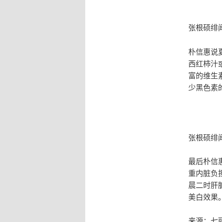
张根硕绯
朴信惠说
西红柿汁
富的维生
少黑色素
张根硕绯
最后朴信
重内脏负
晨二时肝
美白效果
来源：七