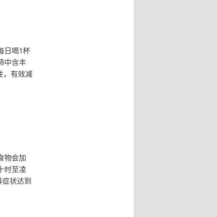
每日喝1杯
柿中含丰
性，有效减
食物会加
十时至凌
等症状达到