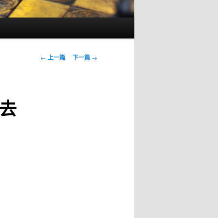
文
←
上一篇
下一篇
→
章
导
航
去