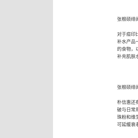
张根硕绯
对于痘印
补水产品
的食物，
补充肌肤
张根硕绯
朴信惠还
破与日常
珠粉和维
可延缓衰