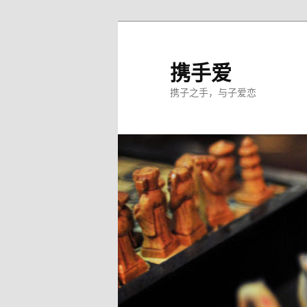
跳
至
主
携手爱
内
携子之手，与子爱恋
容
区
域