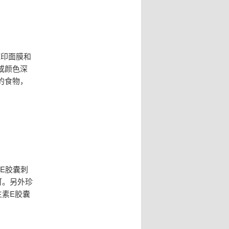
痘印面膜和
或颜色深
的食物，
E胶囊刺
可。另外珍
素E胶囊