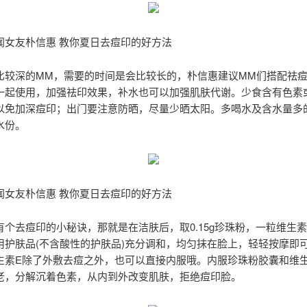
闻女友朴信惠 教你夏日去痘印的好方法
比较深的MM，需要的时间是会比较长的，朴信惠建议MM们搭配祛
一起使用，加强祛印效果，补水也可以加强肌肤代谢。少食含有色素
以免加深痘印；出门要注意防晒，尽量少晒太阳。多喝水及含水量多
水份。
闻女友朴信惠 教你夏日去痘印的好方法
有个去痘印的小秘诀，那就是在洁肤后，取0.15g珍珠粉，一粒维生素
用护肤品(不含酸性的护肤品)充分调和，均匀抹在脸上，轻轻按摩即
生素E除了外敷去痘之外，也可以直接内服哦。内服珍珠粉胶囊和维生
老，分解沉着色素，从内到外改变肌肤，拒绝痘印脸。