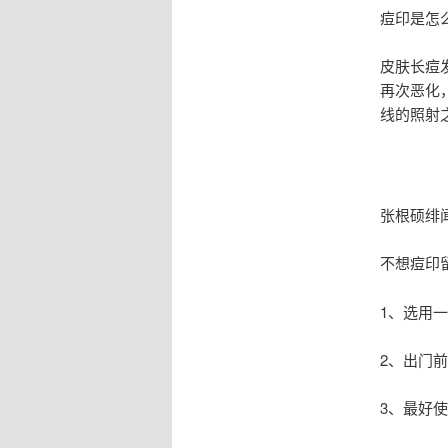
痘印是怎
皮肤长痘
再次恶化
线的照射
张根硕绯
不想痘印
1、选用
2、出门
3、最好