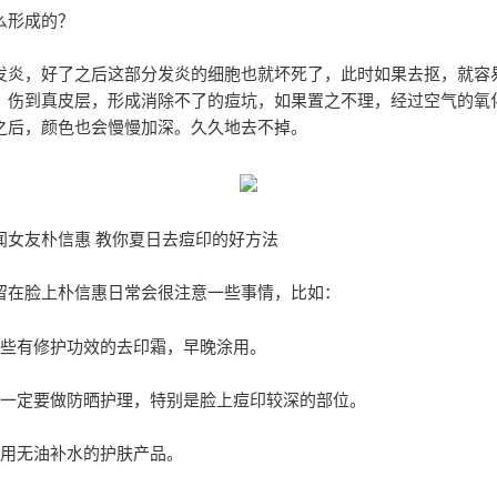
么形成的？
发炎，好了之后这部分发炎的细胞也就坏死了，此时如果去抠，就容
，伤到真皮层，形成消除不了的痘坑，如果置之不理，经过空气的氧
之后，颜色也会慢慢加深。久久地去不掉。
闻女友朴信惠 教你夏日去痘印的好方法
留在脸上朴信惠日常会很注意一些事情，比如：
一些有修护功效的去印霜，早晚涂用。
前一定要做防晒护理，特别是脸上痘印较深的部位。
使用无油补水的护肤产品。