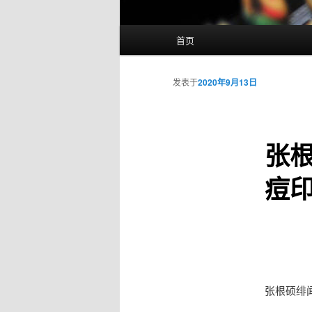
主
首页
页
发表于
2020年9月13日
张
痘
张根硕绯