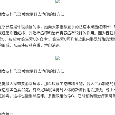
闻女友朴信惠 教你夏日去痘印的好方法
夏季长痘是件很烦恼的事，她向大家推荐夏季的祛痘水果西红柿汁：
或经常吃西红柿，对治疗痘印和治疗青春痘有较好的作用。因为西红
素C，被誉为“维生素C的仓库”。维生素C可抑制皮肤内酪氨酸酶的活
的形成，从而使皮肤白嫩，痘印消退。
闻女友朴信惠 教你夏日去痘印的好方法
惠提醒大家想要消除痘印，那么应该少吃味精食物，含人工添加剂的
担造成黑色素沉淀。有充足睡眠睡觉时人体的新陈代谢会加快，晚上
脏排毒。这样也能消除痘印。多摄取维他命C，它能预防和治疗黑斑
。
丽女性网