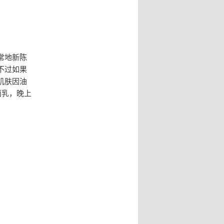
常地新陈
不过如果
肌肤因油
面乳，晚上