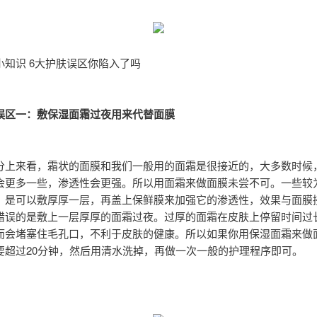
小知识 6大护肤误区你陷入了吗
误区一：敷保湿面霜过夜用来代替面膜
分上来看，霜状的面膜和我们一般用的面霜是很接近的，大多数时候
会更多一些，渗透性会更强。所以用面霜来做面膜未尝不可。一些较
，是可以敷厚厚一层，再盖上保鲜膜来加强它的渗透性，效果与面膜
错误的是敷上一层厚厚的面霜过夜。过厚的面霜在皮肤上停留时间过
而会堵塞住毛孔口，不利于皮肤的健康。所以如果你用保湿面霜来做
要超过20分钟，然后用清水洗掉，再做一次一般的护理程序即可。