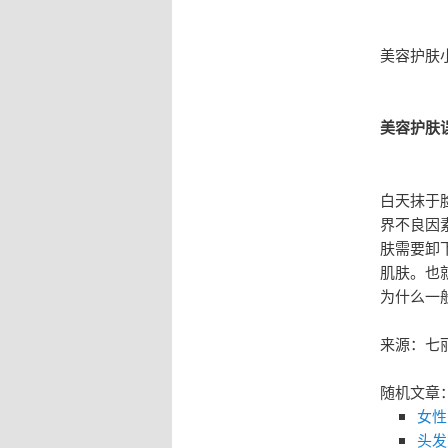
美容护肤
美容护肤
白天抹于
界不良因
肤需要卸
肌肤。也
为什么一
来源：七
随机文章
女性
头发