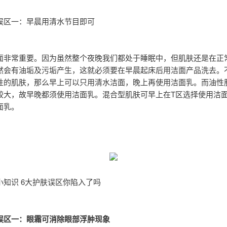
误区一：早晨用清水节目即可
面非常重要。因为虽然整个夜晚我们都处于睡眠中，但肌肤还是在正
然会有油垢及污垢产生，这就必须要在早晨起床后用洁面产品洗去。
性的肌肤，那么早上可以只用清水洁面，晚上再使用洁面乳。而油性
较大，故早晚都须使用洁面乳。混合型肌肤可早上在T区选择使用洁
面乳。
小知识 6大护肤误区你陷入了吗
误区一：眼霜可消除眼部浮肿现象