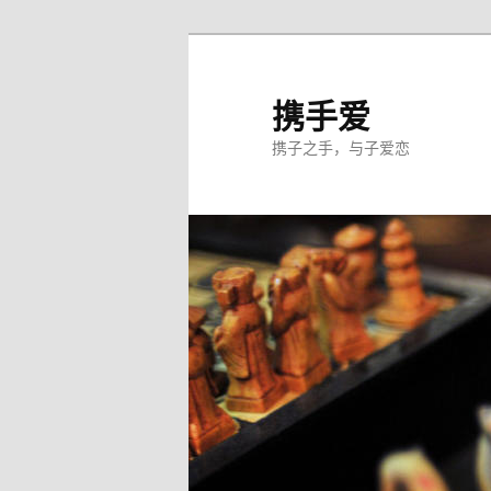
跳
至
主
携手爱
内
携子之手，与子爱恋
容
区
域