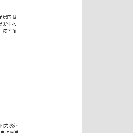
早晨的眼
易发生水
，按下面
!因为紫外
窗户玻璃进