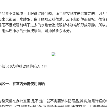
产品并不能解决早上眼睛浮肿问题，适当地按摩才是最重要的。因为
般来说都属于水肿型，由于眼睑皮肤很薄，皮下组织薄而疏松，很容
睡眠不足或睡前喝了过多的水也会造成眼部体液堆积形成浮肿。所以
，用淋巴排水的穴位按摩法，可排掉多余水分。
小知识 6大护肤误区你陷入了吗
误区一：在室内无需使用防晒
为整天坐在办公室里,足不出户,就不需要涂抹防晒品,其实,这是错误的
地都存在,尤其是紫外线UVA,不管艳阳天还是阴天都存在，并能穿透