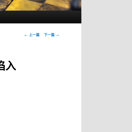
文
←
上一篇
下一篇
→
章
导
航
陷入