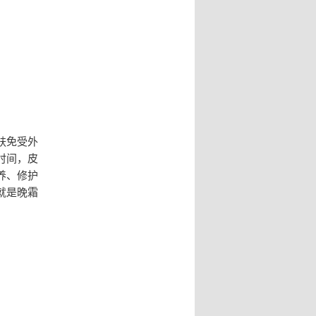
肤免受外
时间，皮
养、修护
就是晚霜