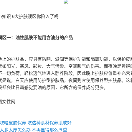
小知识 6大护肤误区你陷入了吗
误区一：油性肌肤不能用含油分的产品
脸上的护肤品，应具有防晒、滋润等保护功能和隔离功能，以保护皮
素如阳光、寒风、彩妆、大气污染、空调暖气的伤害。而夜晚是睡眠
下一切负荷，轻松透气地进入静养阶段，因此晚上护肤应偏重补充营
就是说，白天应使用防护型护肤品，夜间则宜使用保养型护肤品。这
般都会比日霜感觉要油的原因，它所含的保养成分更多。
丽女性网
：
吃啥皮肤保养 吃这种食材保养肌肤好
太多太厚怎么办 不再显得那么厚重