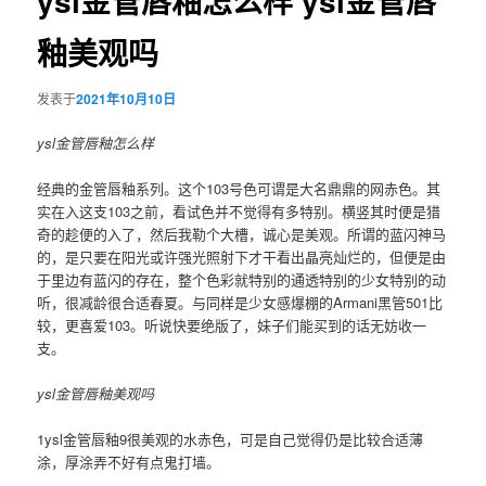
ysl金管唇釉怎么样​ ysl金管唇
釉美观吗
发表于
2021年10月10日
ysl金管唇釉怎么样
经典的金管唇釉系列。这个103号色可谓是大名鼎鼎的网赤色。其
实在入这支103之前，看试色并不觉得有多特别。横竖其时便是猎
奇的趁便的入了，然后我勒个大槽，诚心是美观。所谓的蓝闪神马
的，是只要在阳光或许强光照射下才干看出晶亮灿烂的，但便是由
于里边有蓝闪的存在，整个色彩就特别的通透特别的少女特别的动
听，很减龄很合适春夏。与同样是少女感爆棚的Armani黑管501比
较，更喜爱103。听说快要绝版了，妹子们能买到的话无妨收一
支。
ysl金管唇釉美观吗
1ysl金管唇釉9很美观的水赤色，可是自己觉得仍是比较合适薄
涂，厚涂弄不好有点鬼打墙。