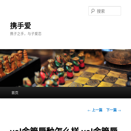
跳
至
搜
主
索
内
携手爱
容
携子之手，与子爱恋
区
域
主
首页
页
文
←
上一篇
下一篇
→
章
导
航