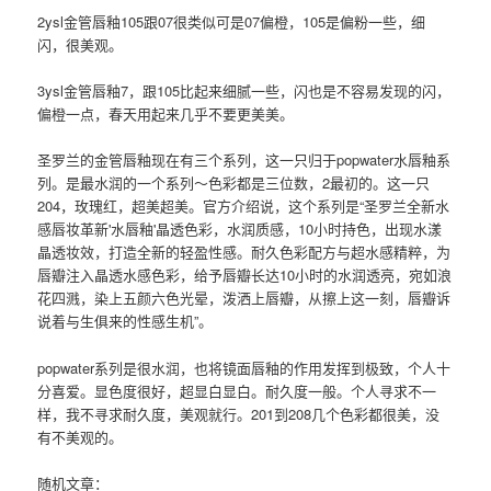
2ysl金管唇釉105跟07很类似可是07偏橙，105是偏粉一些，细
闪，很美观。
3ysl金管唇釉7，跟105比起来细腻一些，闪也是不容易发现的闪，
偏橙一点，春天用起来几乎不要更美美。
圣罗兰的金管唇釉现在有三个系列，这一只归于popwater水唇釉系
列。是最水润的一个系列～色彩都是三位数，2最初的。这一只
204，玫瑰红，超美超美。官方介绍说，这个系列是“圣罗兰全新水
感唇妆革新'水唇釉'晶透色彩，水润质感，10小时持色，出现水漾
晶透妆效，打造全新的轻盈性感。耐久色彩配方与超水感精粹，为
唇瓣注入晶透水感色彩，给予唇瓣长达10小时的水润透亮，宛如浪
花四溅，染上五颜六色光晕，泼洒上唇瓣，从擦上这一刻，唇瓣诉
说着与生俱来的性感生机”。
popwater系列是很水润，也将镜面唇釉的作用发挥到极致，个人十
分喜爱。显色度很好，超显白显白。耐久度一般。个人寻求不一
样，我不寻求耐久度，美观就行。201到208几个色彩都很美，没
有不美观的。
随机文章：