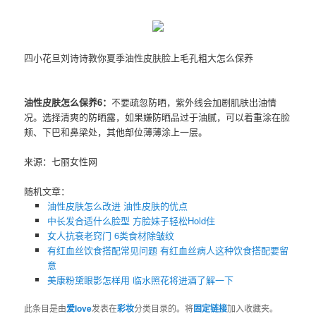
四小花旦刘诗诗教你夏季油性皮肤脸上毛孔粗大怎么保养
油性皮肤怎么保养6：
不要疏忽防晒，紫外线会加剧肌肤出油情
况。选择清爽的防晒露，如果嫌防晒品过于油腻，可以着重涂在脸
颊、下巴和鼻梁处，其他部位薄薄涂上一层。
来源：七丽女性网
随机文章：
油性皮肤怎么改进 油性皮肤的优点
中长发合适什么脸型 方脸妹子轻松Hold住
女人抗衰老窍门 6类食材除皱纹
有红血丝饮食搭配常见问题 有红血丝病人这种饮食搭配要留
意
美康粉黛眼影怎样用 临水照花将进酒了解一下
此条目是由
爱love
发表在
彩妆
分类目录的。将
固定链接
加入收藏夹。