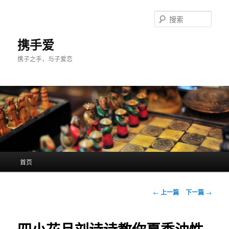
跳
至
搜
主
索
内
携手爱
容
携子之手，与子爱恋
区
域
主
首页
页
文
←
上一篇
下一篇
→
章
导
航