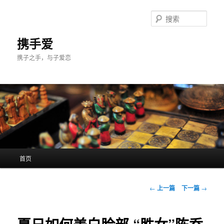
跳
至
搜
主
索
内
携手爱
容
携子之手，与子爱恋
区
域
主
首页
页
文
←
上一篇
下一篇
→
章
导
航