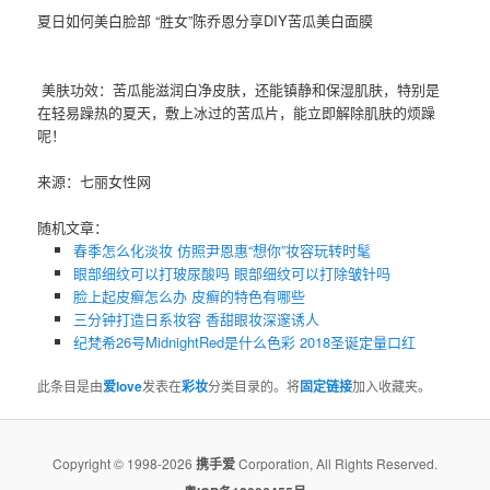
夏日如何美白脸部 “胜女”陈乔恩分享DIY苦瓜美白面膜
美肤功效：苦瓜能滋润白净皮肤，还能镇静和保湿肌肤，特别是
在轻易躁热的夏天，敷上冰过的苦瓜片，能立即解除肌肤的烦躁
呢！
来源：七丽女性网
随机文章：
春季怎么化淡妆 仿照尹恩惠“想你”妆容玩转时髦
眼部细纹可以打玻尿酸吗 眼部细纹可以打除皱针吗
脸上起皮癣怎么办 皮癣的特色有哪些
三分钟打造日系妆容 香甜眼妆深邃诱人
纪梵希26号MidnightRed是什么色彩 2018圣诞定量口红
此条目是由
爱love
发表在
彩妆
分类目录的。将
固定链接
加入收藏夹。
Copyright © 1998-2026
携手爱
Corporation, All Rights Reserved.