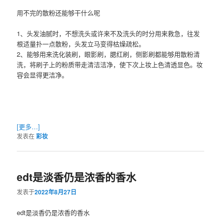
用不完的散粉还能够干什么呢
1、头发油腻时，不想洗头或许来不及洗头的时分用来救急，往发
根适量扑一点散粉，头发立马变得枯燥疏松。
2、能够用来洗化装刷，眼影刷，腮红刷，侧影刷都能够用散粉清
洗，将刷子上的粉质带走清洁洁净，使下次上妆上色清透显色。妆
容会显得更洁净。
[更多…]
发表在
彩妆
edt是淡香仍是浓香的香水
发表于
2022年8月27日
edt是淡香仍是浓香的香水