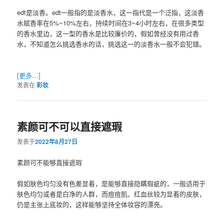
edt是淡香。edt一般指的是淡香水，这一指代是一个泛指，这淡香
水赋香率在5%~10%左右，持续时间在3~4小时左右，在很多类型
的香水里边，这一型的香水是比较廉价的，假如曾经没有用过香
水，不知道怎么挑选香水的话，挑选这一的淡香水一般不会犯错。
[更多…]
发表在
彩妆
素颜可不可以直接遮瑕
发表于
2022年8月27日
素颜可不能够直接遮瑕
假如肤色均匀没有色差显着，是能够直接隐瞒瑕疵的，一般适用于
肤色均匀或者是白净的人群，而痘痘肌、红血丝较为显着的皮肤，
仍是主张上底妆的，这样能够坚持全体妆容的漂亮。