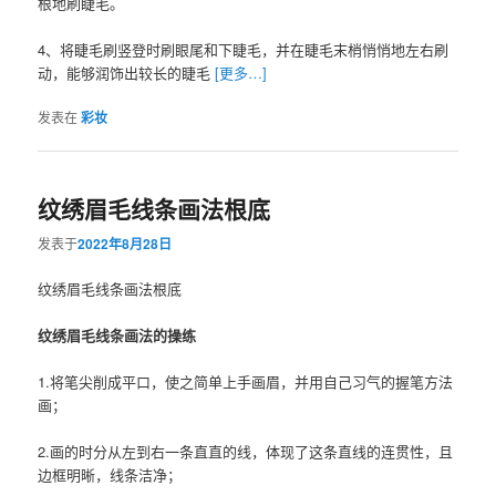
根地刷睫毛。
4、将睫毛刷竖登时刷眼尾和下睫毛，并在睫毛末梢悄悄地左右刷
动，能够润饰出较长的睫毛
[更多…]
发表在
彩妆
纹绣眉毛线条画法根底
发表于
2022年8月28日
纹绣眉毛线条画法根底
纹绣眉毛线条画法的操练
1.将笔尖削成平口，使之简单上手画眉，并用自己习气的握笔方法
画；
2.画的时分从左到右一条直直的线，体现了这条直线的连贯性，且
边框明晰，线条洁净；