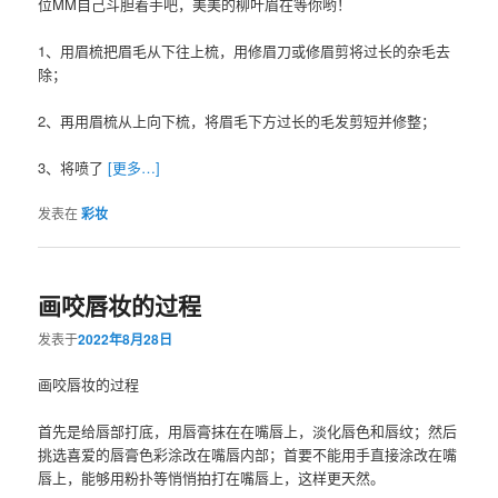
位MM自己斗胆着手吧，美美的柳叶眉在等你哟！
1、用眉梳把眉毛从下往上梳，用修眉刀或修眉剪将过长的杂毛去
除；
2、再用眉梳从上向下梳，将眉毛下方过长的毛发剪短并修整；
3、将喷了
[更多…]
发表在
彩妆
画咬唇妆的过程
发表于
2022年8月28日
画咬唇妆的过程
首先是给唇部打底，用唇膏抹在在嘴唇上，淡化唇色和唇纹；然后
挑选喜爱的唇膏色彩涂改在嘴唇内部；首要不能用手直接涂改在嘴
唇上，能够用粉扑等悄悄拍打在嘴唇上，这样更天然。