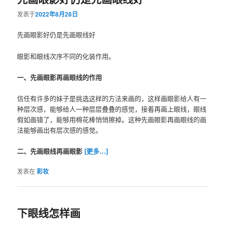
发表于
2022年8月28日
先画眼影好仍是先画眼线好
眼影和眼线次序不同的化装作用。
一、先画眼影再画眼线的作用
信任有许多的妹子是挑选这样的方法来画的，这样画眼影给人有一
种层次感，能够给人一种层层叠叠的感觉，接着再画上眼线，眼线
假如画错了，能够用棉花棒悄悄擦掉。这种先画眼影再画眼线的画
法能够画出有层次感的感觉。
二、先画眼线再画眼影
[更多…]
发表在
彩妆
下眼线怎样画