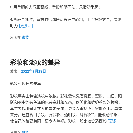
3.用手腕的力气画弧线，手指和笔不动，只活动手腕；
4.画轻直线时，每根眉毛都是两头细中心粗，咱们把笔握直，着笔
时力
[更多…]
发表在
彩妆
彩妆和淡妆的差异
发表于
2022年8月28日
彩妆和淡妆的差异
彩妆事实上包含淡妆与浓妆。彩妆需求凭借粉底、蜜粉、口红、眼
影和胭脂等有色泽的化装资料和东西，以美化和维护脸部的妆扮，
其主要作用是让女人形象更美丽，更令人重视或许愈加杰出。具体
来分，还包含日子妆、宴会妆、通明妆、舞台妆**，能改动形象，
使自己的脸更美丽，更令人重视。彩妆一般比较合适摄影
[更多…]
发表在
彩妆