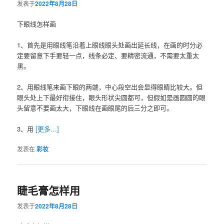
发表于
2022年8月28日
下眼线怎样画
1、首先是用眼线笔沿着上眼线眼头处画出延长线，在画的时分必
定要留意下手要轻一点，线条必定、要精密流通，不需要太重太
黑。
2、用眼线笔来画下眼的两端，中心段空出会显得眼睛比较大。但
眼头处上下最好衔接住，眼头形状尖圆都可，但假如是画圆圆的眼
头留意不要画太大，下眼线在画眼尾的后三分之即可。
3、用
[更多…]
发表在
彩妆
睫毛膏怎样用
发表于
2022年8月28日