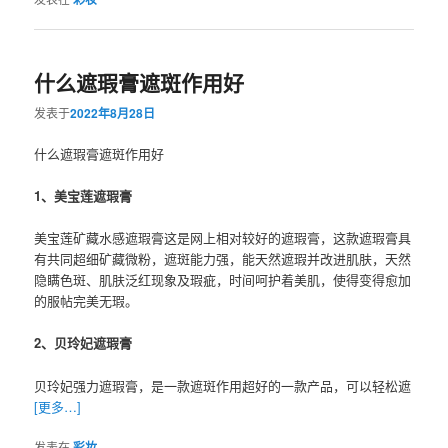
什么遮瑕膏遮斑作用好
发表于
2022年8月28日
什么遮瑕膏遮斑作用好
1、美宝莲遮瑕膏
美宝莲矿藏水感遮瑕膏这是网上相对较好的遮瑕膏，这款遮瑕膏具
有共同超细矿藏微粉，遮斑能力强，能天然遮瑕并改进肌肤，天然
隐瞒色斑、肌肤泛红现象及瑕疵，时间呵护着美肌，使得变得愈加
的服帖完美无瑕。
2、贝玲妃遮瑕膏
贝玲妃强力遮瑕膏，是一款遮斑作用超好的一款产品，可以轻松遮
[更多…]
发表在
彩妆