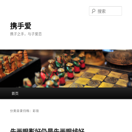
跳
跳
至
至
搜
主
副
索
内
内
携手爱
容
容
携子之手，与子爱恋
区
区
域
域
主
首页
页
分类目录归档：
彩妆
先画眼影好仍是先画眼线好