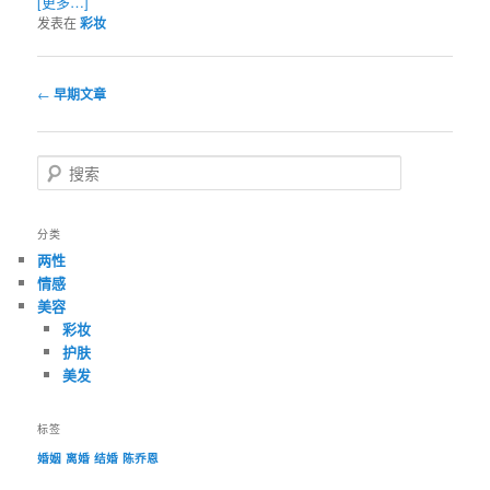
[更多…]
发表在
彩妆
文
←
早期文章
章
导
航
搜
索
分类
两性
情感
美容
彩妆
护肤
美发
标签
婚姻
离婚
结婚
陈乔恩