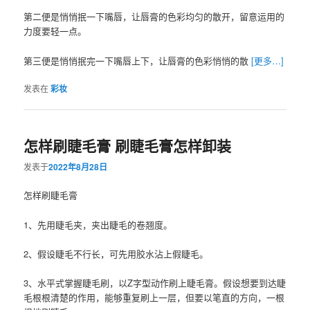
第二便是悄悄抿一下嘴唇，让唇膏的色彩均匀的散开，留意运用的
力度要轻一点。
第三便是悄悄抿完一下嘴唇上下，让唇膏的色彩悄悄的散
[更多…]
发表在
彩妆
怎样刷睫毛膏 刷睫毛膏怎样卸装
发表于
2022年8月28日
怎样刷睫毛膏
1、先用睫毛夹，夹出睫毛的卷翘度。
2、假设睫毛不行长，可先用胶水沾上假睫毛。
3、水平式掌握睫毛刷，以Z字型动作刷上睫毛膏。假设想要到达睫
毛根根清楚的作用，能够重复刷上一层，但要以笔直的方向，一根