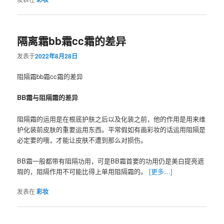
隔离霜bb霜cc霜的差异
发表于
2022年8月28日
阻隔霜bb霜cc霜的差异
BB霜与阻隔霜的差异
阻隔霜的运用是在根底护肤之后以及化装之前，他的作用是用来维
护化装前皮肤的重要运用东西。平常假如有画彩妆的话运用阻隔是
必定要的哦，才能让皮肤不遭到那么对损伤。
BB霜一般都带有阻隔功用，可是BB霜首要的功用仍是美白提亮遮
瑕的，阻隔作用不可能比得上单用阻隔霜的。
[更多…]
发表在
彩妆