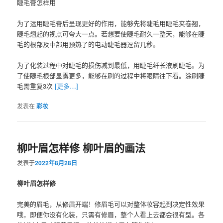
睫毛膏怎样用
为了运用睫毛膏后呈现更好的作用，能够先将睫毛用睫毛夹卷翘，
睫毛翘起的视点可夸大一点。若想要使睫毛耐久一整天，能够在睫
毛的根部及中部用预热了的电动睫毛器逗留几秒。
为了化装过程中对睫毛的损伤减到最低，用睫毛纤长液刷睫毛。为
了使睫毛根部显露更多，能够在刷的过程中将眼睛往下看。涂刷睫
毛需重复3次
[更多…]
发表在
彩妆
​柳叶眉怎样修 柳叶眉的画法
发表于
2022年8月28日
柳叶眉怎样修
完美的眉毛，从修眉开端！修眉毛可以对整体妆容起到决定性效果
哦，即便你没有化装，只需有修眉，整个人看上去都会很有型。各