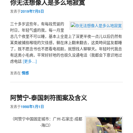
你无法想像人是多么地寂寞
发表于
2019年7月5日
三十多岁这些年，有每段荒诞的
时日，年轻气盛的我，每一月里
总几个夜里不可以睡，基本上全是上了深更半夜一点儿以后仍然有
某类被捕掐喉咙的欠佳感，躺在床上翻来翻去，这类時间盆友都睡
了，既不愿念书也不愿看电视剧，就想找人聊聊天。年轻时代我总
有这类小毛病，平常好好地的也很久没通电话（我都会下意识地过
虑电話
[更多…]
发表在
情感
阿赞宁-泰国刺符图案及含义
发表于
1998年1月1日
（阿赞宁中国固定城市：广州-石家庄-成都
-海口）