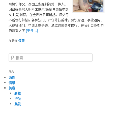
阿赞宁师父，泰国五条经刺符第一传人。
因帮好莱坞大明星米歇尔(速度与激情电影
女主角)刺符，在全世界名声鹊起。师父每
不断修行并钻研各种法门，严守修行戒律。熟识财运、事业运势、
人缘等法门，塑造无数奇迹。通过师傅多年修行，在我们自身努力
的前提之下
[更多…]
发表在
情感
搜
索
分类
两性
情感
美容
彩妆
护肤
美发