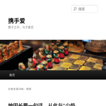
跳
跳
至
至
搜
主
副
索
内
内
携手爱
容
容
携子之手，与子爱恋
区
区
域
域
主
首页
页
分类目录归档：
情感
她因长辈一句话，从此与“少奶